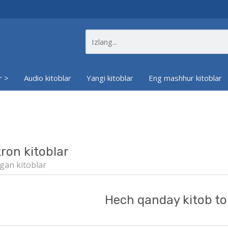
r >
Audio kitoblar
Yangi kitoblar
Eng mashhur kitoblar
tron kitoblar
gan kitoblar
Hech qanday kitob to