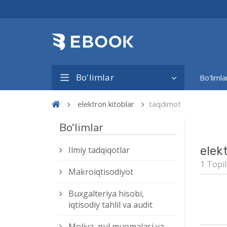
Bo'limlar
Bo'limla
elektron kitoblar
taqdimot
Bo'limlar
elek
Ilmiy tadqiqotlar
1 Topil
Makroiqtisodiyot
Buxgalteriya hisobi,
iqtisodiy tahlil va audit
Moliya, pul muomalasi va