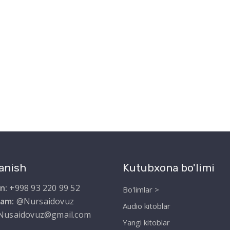
anish
Kutubxona bo'limi
n:
+998 93 220 99 52
Bo'limlar >
ram:
@Nursaidovuz
Audio kitoblar
Nusaidovuz@gmail.com
Yangi kitoblar