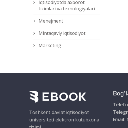
Iqtisodiyotda axborot
tizimlari va texnologiyalari
Menejment
Mintaqaviy iqtisodiyot
Marketing
Bog'l
Telefo
Teleg
Toshkent davlat iqtisodiyot
Email:
universiteti elektron kutubxona
tizimi