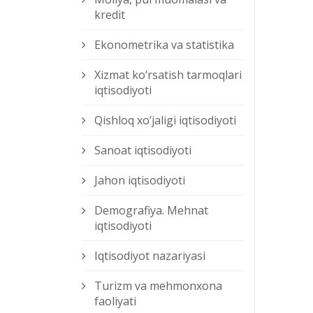
kredit
Ekonometrika va statistika
Xizmat kо‘rsatish tarmoqlari
iqtisodiyoti
Qishloq xо‘jaligi iqtisodiyoti
Sanoat iqtisodiyoti
Jahon iqtisodiyoti
Demografiya. Mehnat
iqtisodiyoti
Iqtisodiyot nazariyasi
Turizm va mehmonxona
faoliyati