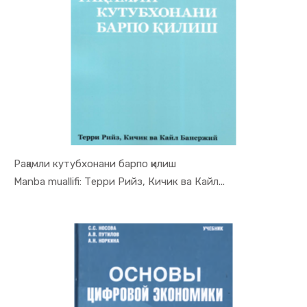
Рақамли кутубхонани барпо қилиш
In Raqamli...
Manba muallifi: Терри Рийз, Кичик ва Кайл...