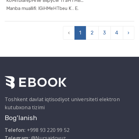
KoMrrbiarepHhie Biipycw 11 aHTHB...
In Raqamli...
Manba muallifi: IGiHMeHTbeu K . E.
‹
1
2
3
4
›
Toshkent davlat iqtisodiyot universiteti elektron
kutubxona tizimi
Bog'lanish
Telefon:
+998 93 220 99 52
Telegram:
@Nursaidovuz