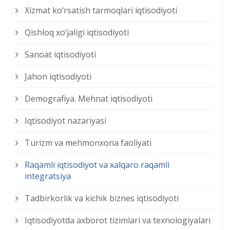
Xizmat kо‘rsatish tarmoqlari iqtisodiyoti
Qishloq xо‘jaligi iqtisodiyoti
Sanoat iqtisodiyoti
Jahon iqtisodiyoti
Demografiya. Mehnat iqtisodiyoti
Iqtisodiyot nazariyasi
Turizm va mehmonxona faoliyati
Raqamli iqtisodiyot va xalqaro raqamli
integratsiya
Tadbirkorlik va kichik biznes iqtisodiyoti
Iqtisodiyotda axborot tizimlari va texnologiyalari