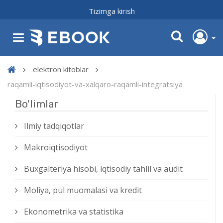
Tizimga kirish
elektron kitoblar
raqamli-iqtisodiyot-va-xalqaro-raqamli-integratsiya
Bo'limlar
Ilmiy tadqiqotlar
Makroiqtisodiyot
Buxgalteriya hisobi, iqtisodiy tahlil va audit
Moliya, pul muomalasi va kredit
Ekonometrika va statistika