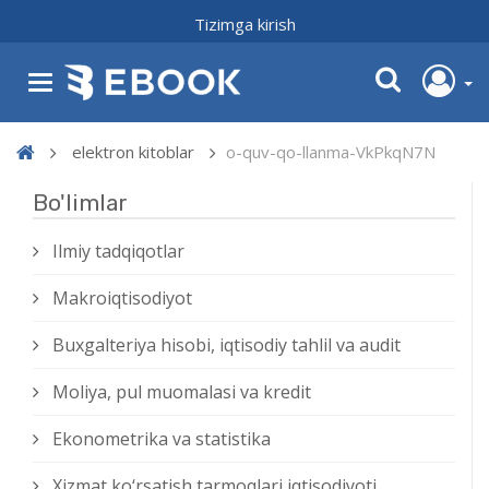
Tizimga kirish
elektron kitoblar
o-quv-qo-llanma-VkPkqN7N
Bo'limlar
Ilmiy tadqiqotlar
Makroiqtisodiyot
Buxgalteriya hisobi, iqtisodiy tahlil va audit
Moliya, pul muomalasi va kredit
Ekonometrika va statistika
Xizmat kо‘rsatish tarmoqlari iqtisodiyoti