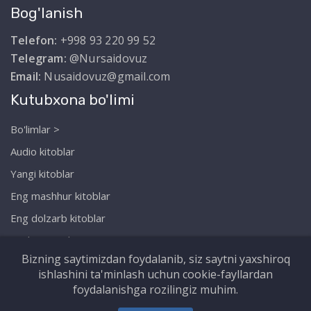
Bog'lanish
Telefon:
+998 93 220 99 52
Telegram:
@Nursaidovuz
Email:
Nusaidovuz@gmail.com
Kutubxona bo'limi
Bo'limlar >
Audio kitoblar
Yangi kitoblar
Eng mashhur kitoblar
Eng dolzarb kitoblar
Biz haqimizda
Bizning saytimizdan foydalanib, siz saytni yaxshiroq
ishlashini ta'minlash uchun cookie-fayllardan
foydalanishga rozilingiz muhim.
Copyright © Nursaidov.uz. Barcha huquqlar