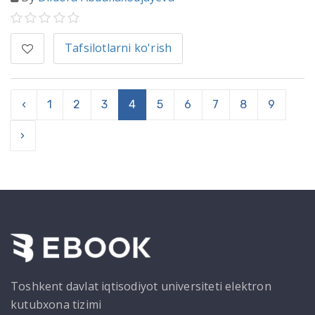
Tafsilotlarni ko'rish
‹
1
2
3
4
5
6
7
8
9
›
Toshkent davlat iqtisodiyot universiteti elektron
kutubxona tizimi