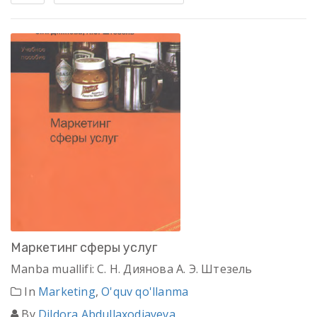
Маркетинг сферы услуг
Manba muallifi: С. Н. Диянова А. Э. Штезель
In
Marketing
,
O'quv qo'llanma
By
Dildora Abdullaxodjayeva