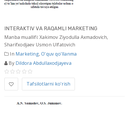
INTЕRАKTIV VА RАQАMLI MАRKЕTING
Manba muallifi: Хаkimоv Ziyodullа Ахmаdоvich,
Shаrifхоdjаеv Usmоn Ulfаtоvich
In
Marketing
,
O'quv qo'llanma
By
Dildora Abdullaxodjayeva
Tafsilotlarni ko'rish