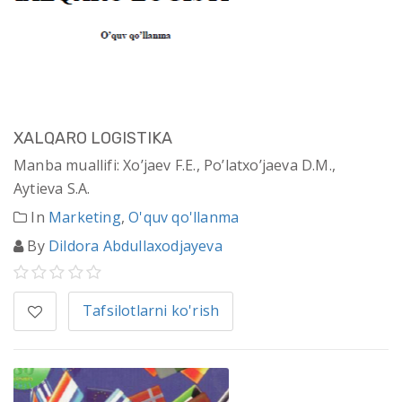
XALQARO LOGISTIKA
Manba muallifi: Хo’jаеv F.E., Po’lаtхo’jаеvа D.M.,
Aytieva S.A.
In
Marketing
,
O'quv qo'llanma
By
Dildora Abdullaxodjayeva
Tafsilotlarni ko'rish