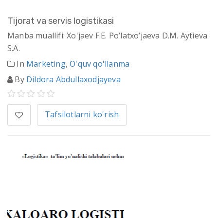
Tijorat va servis logistikasi
Manba muallifi: Xo'jaev F.E. Po’latxo’jaeva D.M. Aytieva
S.A.
In
Marketing
,
O'quv qo'llanma
By
Dildora Abdullaxodjayeva
Tafsilotlarni ko'rish