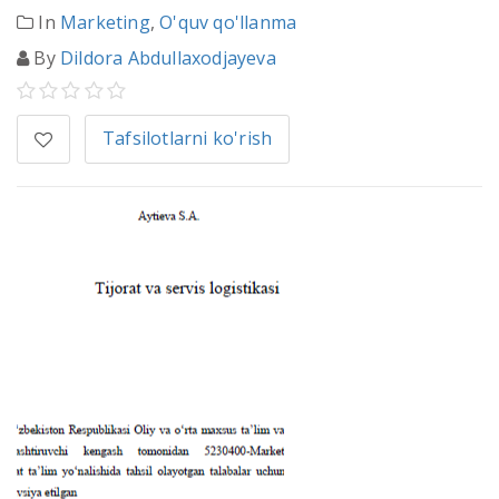
In
Marketing
,
O'quv qo'llanma
By
Dildora Abdullaxodjayeva
Tafsilotlarni ko'rish