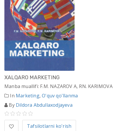
XALQARO MARKETING
Manba muallifi: F.M. NAZAROV A, RN. KARIMOVA
In
Marketing
,
O'quv qo'llanma
By
Dildora Abdullaxodjayeva
Tafsilotlarni ko'rish