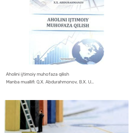
Aholini ijtimoiy muhofaza qilish
In Makroiq...
Manba muallifi: Q.X. Abdurahmonov, B.X. U...