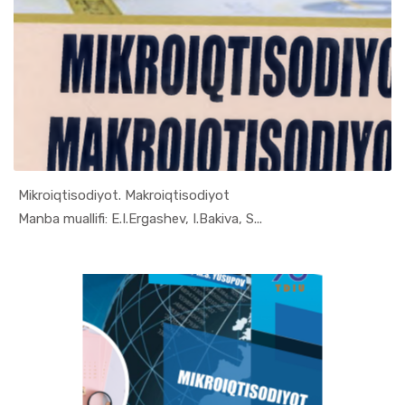
Mikroiqtisodiyot. Makroiqtisodiyot
In Makroiq...
Manba muallifi: E.I.Ergashev, I.Bakiva, S...