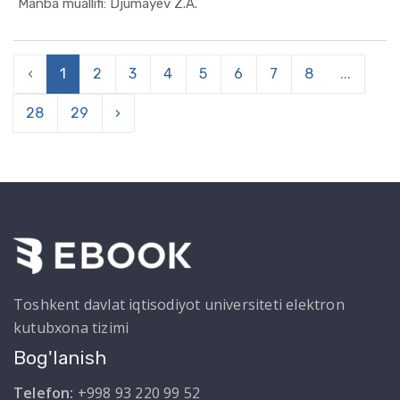
In Makroiq...
Manba muallifi: Djumayev Z.A.
‹
1
2
3
4
5
6
7
8
...
28
29
›
Toshkent davlat iqtisodiyot universiteti elektron
kutubxona tizimi
Bog'lanish
Telefon:
+998 93 220 99 52