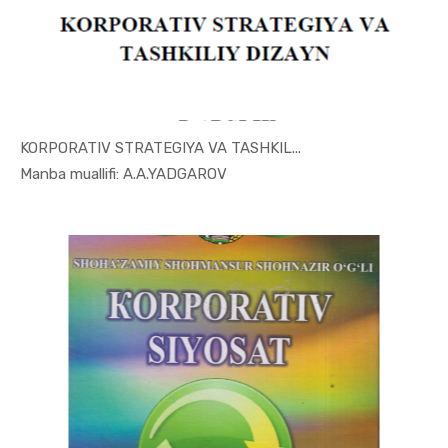
KORPORATIV STRATEGIYA VA TASHKIL...
In Makroiq...
Manba muallifi: A.A.YADGAROV