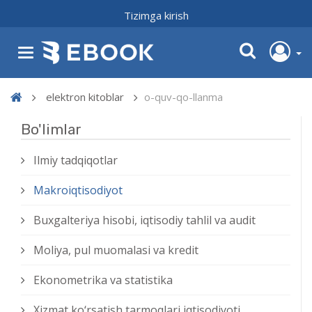
Tizimga kirish
elektron kitoblar
o-quv-qo-llanma
Bo'limlar
Ilmiy tadqiqotlar
Makroiqtisodiyot
Buxgalteriya hisobi, iqtisodiy tahlil va audit
Moliya, pul muomalasi va kredit
Ekonometrika va statistika
Xizmat kо‘rsatish tarmoqlari iqtisodiyoti