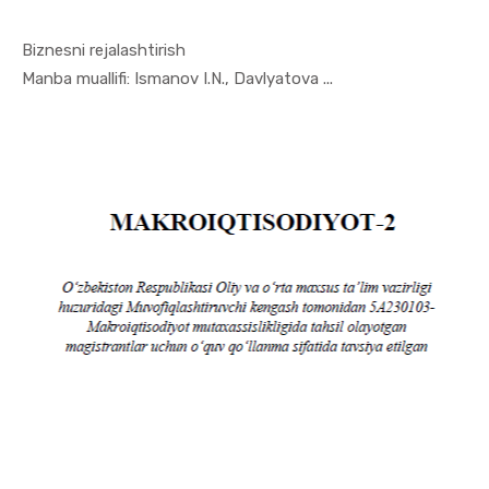
Biznesni rejalashtirish
In Makroiq...
Manba muallifi: Ismanov I.N., Davlyatova ...