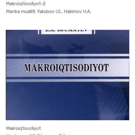
Makroiqtisodiyot-2
In Makroiq...
Manba muallifi: Yakubоv I.О., Hakimov H.A.
Makroiqtisodiyot