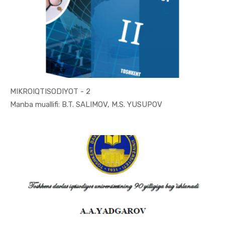
MIKROIQTISODIYOT - 2
In Makroiq...
Manba muallifi: B.T. SАLIMОV, M.S. YUSUPОV