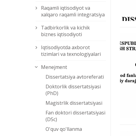
Raqamli iqtisodiyot va
xalqaro raqamli integratsiya
Tadbirkorlik va kichik
biznes iqtisodiyoti
Iqtisodiyotda axborot
tizimlari va texnologiyalari
Menejment
Dissertatsiya avtoreferati
Doktorlik dissertatsiyasi
(PhD)
Magistrlik dissertatsiyasi
Fan doktori dissertatsiyasi
(DSc)
O'quv qo'llanma