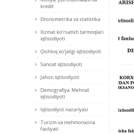
kredit
Ekonometrika va statistika
Xizmat kо‘rsatish tarmoqlari
iqtisodiyoti
Qishloq xо‘jaligi iqtisodiyoti
Sanoat iqtisodiyoti
Jahon iqtisodiyoti
Demografiya. Mehnat
iqtisodiyoti
Iqtisodiyot nazariyasi
Turizm va mehmonxona
faoliyati