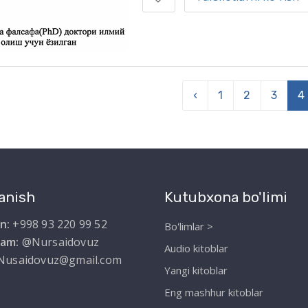
‹
1
2
3
4
anish
Kutubxona bo'limi
n:
+998 93 220 99 52
Bo'limlar >
ram:
@Nursaidovuz
Audio kitoblar
Nusaidovuz@gmail.com
Yangi kitoblar
Eng mashhur kitoblar