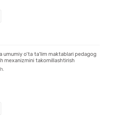
ida umumiy o'ta ta'lim maktablari pedagog
ish mexanizmini takomillashtirish
h.