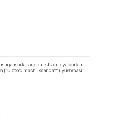
boshqarishda raqobat strategiyalaridan
sh ("O'zto'qimachiliksanoat" uyushmasi