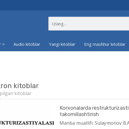
r >
Audio kitoblar
Yangi kitoblar
Eng mashhur kitoblar
tron kitoblar
pilgan kitoblar
Korxonalarda restrukturizasti
takomillashtirish
Manba muallifi: Sulaymonov B.A