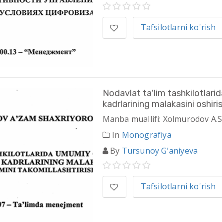
Tafsilotlarni ko'rish
Nodavlat ta'lim tashkilotlar
kadrlarining malakasini oshir
Manba muallifi: Xolmurodov A.S
In
Monografiya
By
Tursunoy G'aniyeva
Tafsilotlarni ko'rish