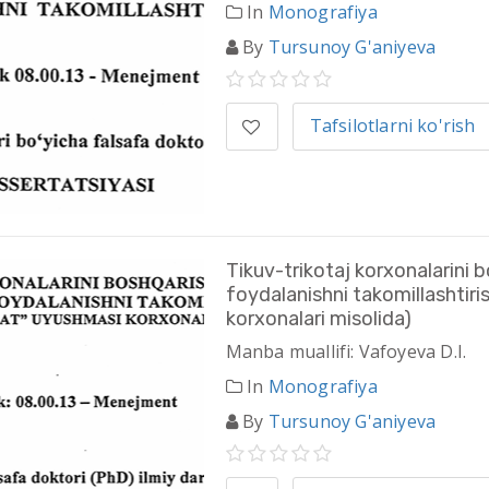
In
Monografiya
By
Tursunoy G'aniyeva
Tafsilotlarni ko'rish
Tikuv-trikotaj korxonalarini 
foydalanishni takomillashtiri
korxonalari misolida)
Manba muallifi: Vafoyeva D.I.
In
Monografiya
By
Tursunoy G'aniyeva