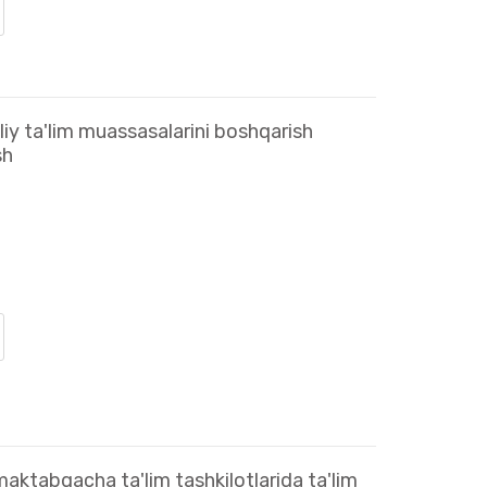
iy ta'lim muassasalarini boshqarish
sh
aktabgacha ta'lim tashkilotlarida ta'lim