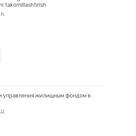
ni takomillashtirish
Sh.
 управления жилищным фондом в
.Ш.