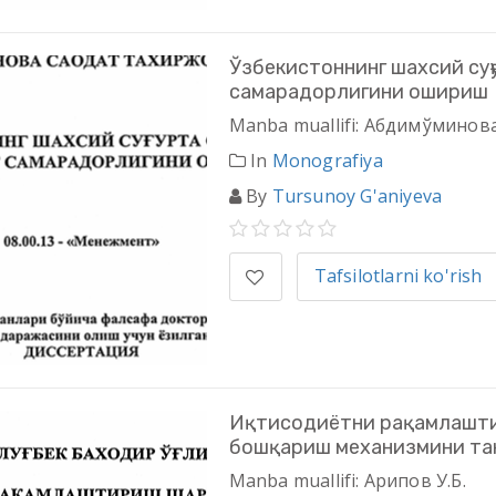
Ўзбекистоннинг шахсий су
самарадорлигини ошириш
Manba muallifi: Абдимўминова
In
Monografiya
By
Tursunoy G'aniyeva
Tafsilotlarni ko'rish
Иқтисодиётни рақамлашт
бошқариш механизмини т
Manba muallifi: Арипов У.Б.