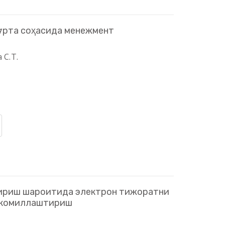
ғурта соҳасида менежмент
 С.Т.
ириш шароитида электрон тижоратни
акомиллаштириш