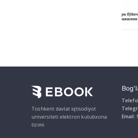
Bog'l
Telefo
Teleg
Toshkent davlat iqtisodiyot
Email:
universiteti elektron kutubxona
tizimi