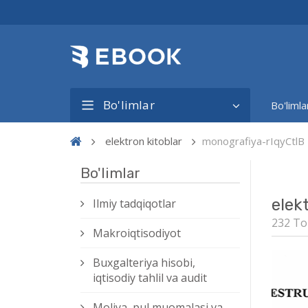
Bo'limlar
Bo'limla
elektron kitoblar
monografiya-rIqyCtlB
Bo'limlar
elek
Ilmiy tadqiqotlar
232 To
Makroiqtisodiyot
Buxgalteriya hisobi,
iqtisodiy tahlil va audit
Moliya, pul muomalasi va