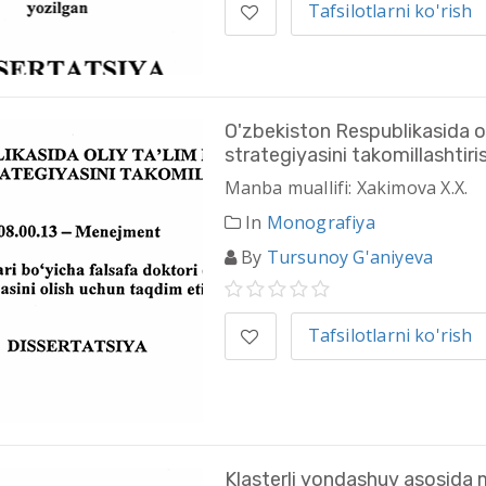
Tafsilotlarni ko'rish
O'zbekiston Respublikasida ol
strategiyasini takomillashtiri
Manba muallifi: Xakimova X.X.
In
Monografiya
By
Tursunoy G'aniyeva
Tafsilotlarni ko'rish
Klasterli yondashuv asosida m