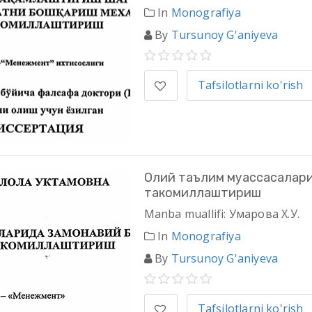
In
Monografiya
By
Tursunoy G'aniyeva
Tafsilotlarni ko'rish
Олий таълим муассасалар
такомиллаштириш
Manba muallifi: Умарова Х.У.
In
Monografiya
By
Tursunoy G'aniyeva
Tafsilotlarni ko'rish