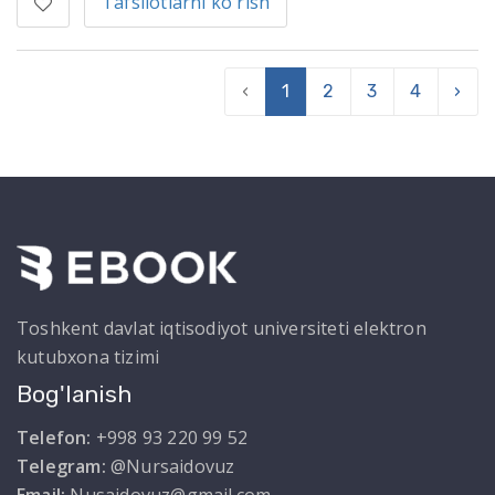
Tafsilotlarni ko'rish
‹
1
2
3
4
›
Toshkent davlat iqtisodiyot universiteti elektron
kutubxona tizimi
Bog'lanish
Telefon:
+998 93 220 99 52
Telegram:
@Nursaidovuz