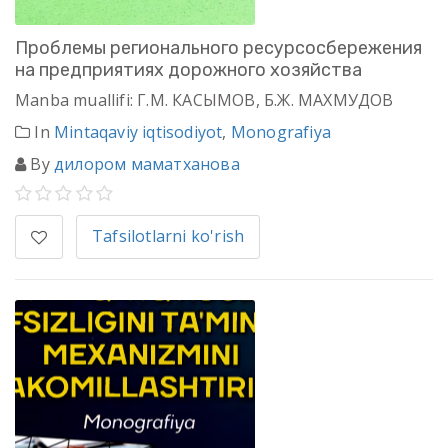
Проблемы регионального ресурсосбережения
на предприятиях дорожного хозяйства
Manba muallifi: Г.М. КАСЫМОВ, Б.Ж. МАХМУДОВ
In
Mintaqaviy iqtisodiyot
,
Monografiya
By
дилором маматханова
Tafsilotlarni ko'rish