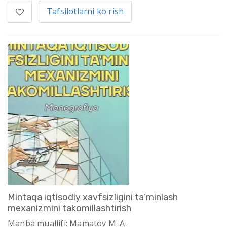
Tafsilotlarni ko'rish
Mintaqa iqtisodiy xavfsizligini ta’minlash
mexanizmini takomillashtirish
Manba muallifi: Mamatov М .А.