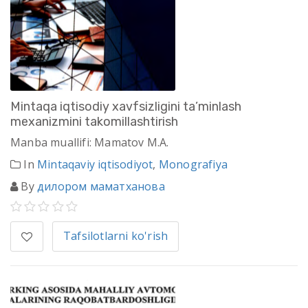
Mintaqa iqtisodiy xavfsizligini ta’minlash
mexanizmini takomillashtirish
Manba muallifi: Mamatov М.А.
In
Mintaqaviy iqtisodiyot
,
Monografiya
By
дилором маматханова
Tafsilotlarni ko'rish