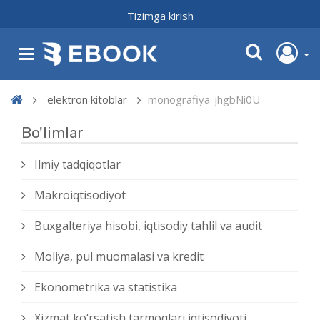
Tizimga kirish
elektron kitoblar
monografiya-jhgbNi0U
Bo'limlar
Ilmiy tadqiqotlar
Makroiqtisodiyot
Buxgalteriya hisobi, iqtisodiy tahlil va audit
Moliya, pul muomalasi va kredit
Ekonometrika va statistika
Xizmat kо‘rsatish tarmoqlari iqtisodiyoti