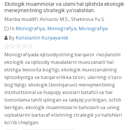
Ekologik muammolar va ularni hal qilishda ekologik
menejmentning strategik yo‘nalishlari.
Manba muallifi: Ashurov M.S., Shakirova Yu.S.
In
Monografiya
,
Monografiya
,
Monografiya
By
Konstantin Kurpayanidi
Monografiyada iqtisodiyotning barqaror rivojlanishi
ekologik va iqtisodiy masalalarni muvozanatli hal
etishga bevosita bog‘ligi, ekologik muvozanatning
iqtisodiyotga va barqarorlikka ta’siri, ularning o‘zaro
bog‘liqligi, ekologik (boshqaruvi) menejmentining
instituttsional va huquqiy asoslari batafsil va har
tomonlama tahlil qilingan va tadqiqi yoritilgan, ochib
berilgan, ekologik muammolarni baholash va uning
oqibatlarini bartaraf etishning strategik yo‘nalishlari
ko‘rib chiqilgan.