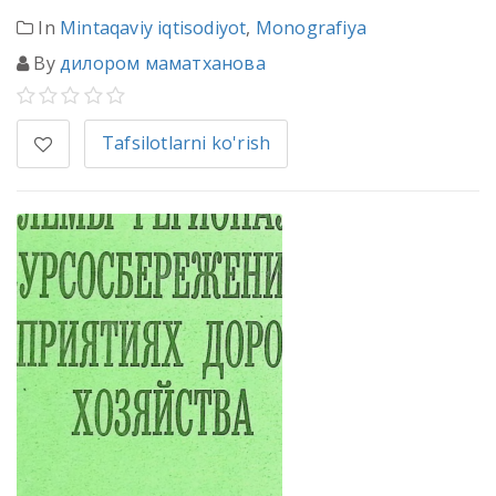
In
Mintaqaviy iqtisodiyot
,
Monografiya
By
дилором маматханова
Tafsilotlarni ko'rish