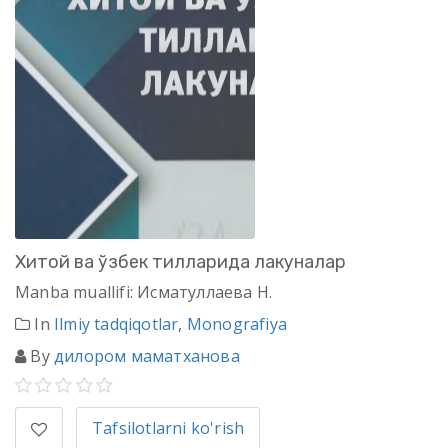
Хитой ва ўзбек тилларида лакуналар
Manba muallifi: Исматуллаева Н.
In
Ilmiy tadqiqotlar
,
Monografiya
By
дилором маматханова
Tafsilotlarni ko'rish