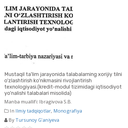
Mustaqil ta'lim jarayonida talabalarning xorijiy tilni
o'zlashtirish ko'nikmasini rivojlantirish
texnologiyasi.(kredit-modul tizimidagi iqtisodiyot
yo'nalishi talabalari misolida)
Manba muallifi: Ibragivova S.B.
In
Ilmiy tadqiqotlar
,
Monografiya
By
Tursunoy G'aniyeva