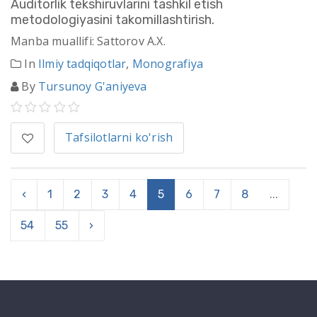
Auditorlik tekshiruvlarini tashkil etish
metodologiyasini takomillashtirish.
Manba muallifi: Sattorov A.X.
In
Ilmiy tadqiqotlar
,
Monografiya
By
Tursunoy G'aniyeva
Tafsilotlarni ko'rish
‹
1
2
3
4
5
6
7
8
...
54
55
›