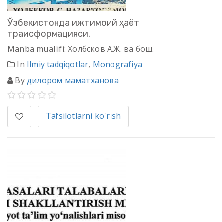
Ўзбекистонда ижтимоий ҳаёт
траисформацияси.
Manba muallifi: Холбсков А.Ж. ва бош.
In
Ilmiy tadqiqotlar
,
Monografiya
By
дилором маматханова
Tafsilotlarni ko'rish