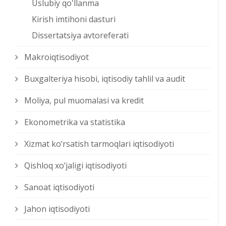
Uslubiy qo'llanma
Kirish imtihoni dasturi
Dissertatsiya avtoreferati
Makroiqtisodiyot
Buxgalteriya hisobi, iqtisodiy tahlil va audit
Moliya, pul muomalasi va kredit
Ekonometrika va statistika
Xizmat kо‘rsatish tarmoqlari iqtisodiyoti
Qishloq xо‘jaligi iqtisodiyoti
Sanoat iqtisodiyoti
Jahon iqtisodiyoti