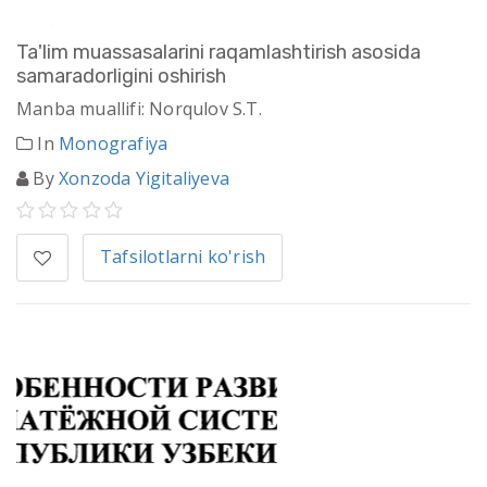
Ta'lim muassasalarini raqamlashtirish asosida
samaradorligini oshirish
Manba muallifi: Norqulov S.T.
In
Monografiya
By
Xonzoda Yigitaliyeva
Tafsilotlarni ko'rish