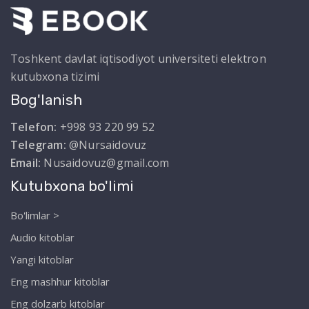
Toshkent davlat iqtisodiyot universiteti elektron
kutubxona tizimi
Bog'lanish
Telefon:
+998 93 220 99 52
Telegram:
@Nursaidovuz
Email:
Nusaidovuz@gmail.com
Kutubxona bo'limi
Bo'limlar >
Audio kitoblar
Yangi kitoblar
Eng mashhur kitoblar
Eng dolzarb kitoblar