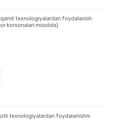
raqamli texnologiyalardan foydalanish
tor korxonalari misolida)
lutli texnologiyalardan foydalanishni