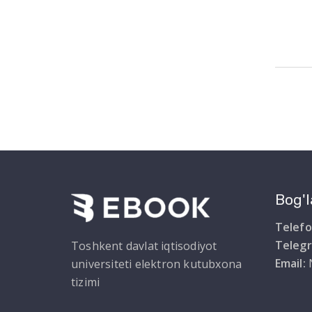
Bog'l
Telefo
Teleg
Toshkent davlat iqtisodiyot
Email:
universiteti elektron kutubxona
tizimi