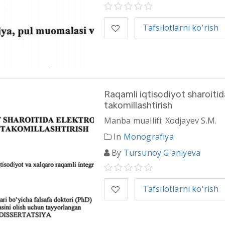
Tafsilotlarni ko'rish
Raqamli iqtisodiyot sharoitid
takomillashtirish
Manba muallifi: Xodjayev S.M.
In
Monografiya
By
Tursunoy G'aniyeva
Tafsilotlarni ko'rish