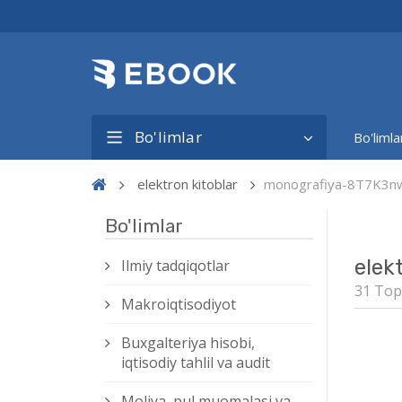
Bo'limlar
Bo'limla
elektron kitoblar
monografiya-8T7K3n
Bo'limlar
elek
Ilmiy tadqiqotlar
31 Top
Makroiqtisodiyot
Buxgalteriya hisobi,
iqtisodiy tahlil va audit
Moliya, pul muomalasi va