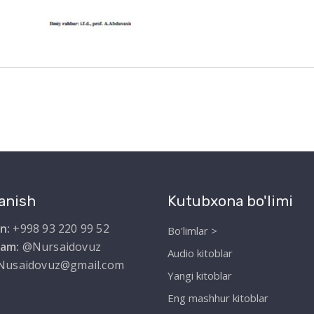
anish
Kutubxona bo'limi
n:
+998 93 220 99 52
Bo'limlar >
ram:
@Nursaidovuz
Audio kitoblar
Nusaidovuz@gmail.com
Yangi kitoblar
Eng mashhur kitoblar