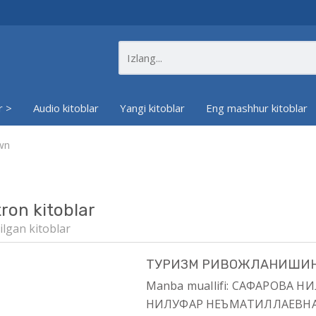
r >
Audio kitoblar
Yangi kitoblar
Eng mashhur kitoblar
wn
tron kitoblar
ilgan kitoblar
ТУРИЗМ РИВОЖЛАНИШИН
Manba muallifi: САФАРОВА 
НИЛУФАР НЕЪМАТИЛЛАЕВН