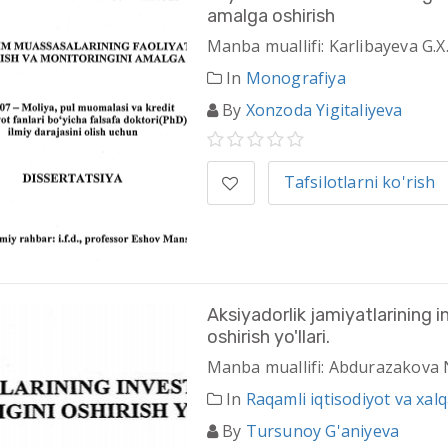
amalga oshirish
Manba muallifi: Karlibayeva G.X
In
Monografiya
By
Xonzoda Yigitaliyeva
Tafsilotlarni ko'rish
Aksiyadorlik jamiyatlarining i
oshirish yo'llari.
Manba muallifi: Abdurazakova 
In
Raqamli iqtisodiyot va xal
By
Tursunoy G'aniyeva