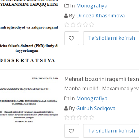
In
Monografiya
By
Dilnoza Khashimova
Tafsilotlarni ko'rish
Mehnat bozorini raqamli texno
Manba muallifi: Maxammadiyev
In
Monografiya
By
Gulruh Sodiqova
Tafsilotlarni ko'rish