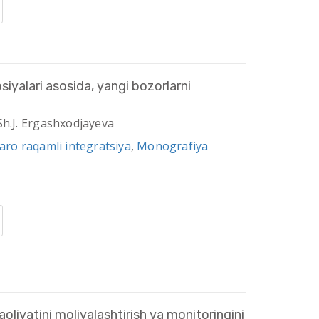
yalari asosida, yangi bozorlarni
Sh.J. Ergashxodjayeva
qaro raqamli integratsiya
,
Monografiya
aoliyatini moliyalashtirish va monitoringini