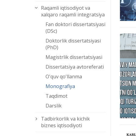
Raqamli iqtisodiyot va
xalqaro raqamli integratsiya
Fan doktori dissertatsiyasi
(DSc)
Doktorlik dissertatsiyasi
(PhD)
Magistrlik dissertatsiyasi
Dissertatsiya avtoreferati
O'quv qo'llanma
Monografiya
Taqdimot
Darslik
Tadbirkorlik va kichik
biznes iqtisodiyoti