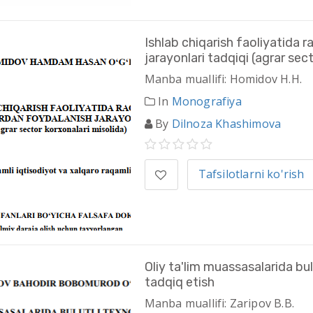
Ishlab chiqarish faoliyatida 
jarayonlari tadqiqi (agrar sec
Manba muallifi: Homidov H.H.
In
Monografiya
By
Dilnoza Khashimova
Tafsilotlarni ko'rish
Oliy ta'lim muassasalarida bu
tadqiq etish
Manba muallifi: Zaripov B.B.