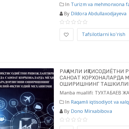
In
Turizm va mehmonxona fao
By
Dildora Abdullaxodjayeva
Tafsilotlarni ko'rish
РАҚАМЛИ ИҚТИСОДИЁТНИ
САНОАТ КОРХОНАЛАРДА 
ОШИРИШНИНГ ТАШКИЛИЙ
Manba muallifi: ТУХТАБАЕ
In
Raqamli iqtisodiyot va xal
By
Dono Mirxabibova