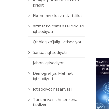
kredit
Ekonometrika va statistika
Xizmat kо‘rsatish tarmoqlari
iqtisodiyoti
Qishloq xо‘jaligi iqtisodiyoti
Sanoat iqtisodiyoti
Jahon iqtisodiyoti
Demografiya. Mehnat
iqtisodiyoti
Iqtisodiyot nazariyasi
Turizm va mehmonxona
faoliyati