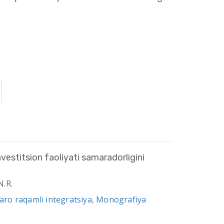
.
nvestitsion faoliyati samaradorligini
N.R.
qaro raqamli integratsiya
,
Monografiya