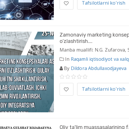
Tafsilotlarni ko'rish
Zamonaviy marketing konsepsi
o‘zlashtirish....
Manba muallifi: N.G. Zufarova, 
In
Raqamli iqtisodiyot va xal
By
Dildora Abdullaxodjayeva
Tafsilotlarni ko'rish
Oliy ta'lim muassasalarining f