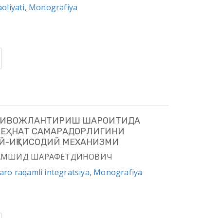
liyati
,
Monografiya
 РИВОЖЛАНТИРИШ ШАРОИТИДА
МЕҲНАТ САМАРАДОРЛИГИНИ
-ИҚТИСОДИЙ МЕХАНИЗМИ
В ЖАМШИД ШАРАФЕТДИНОВИЧ
qaro raqamli integratsiya
,
Monografiya