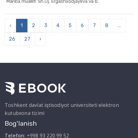
In Marketi...
Manba muallifi: Sh.Dj. Ergashxodjayeva va b.
‹
1
2
3
4
5
6
7
8
...
26
27
›
Toshkent davlat iqtisodiyot universiteti elektron
kutubxona tizimi
Bog'lanish
Telefon:
+998 93 220 99 52