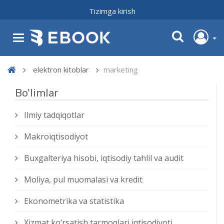
Tizimga kirish
elektron kitoblar
marketing
Bo'limlar
Ilmiy tadqiqotlar
Makroiqtisodiyot
Buxgalteriya hisobi, iqtisodiy tahlil va audit
Moliya, pul muomalasi va kredit
Ekonometrika va statistika
Xizmat kо‘rsatish tarmoqlari iqtisodiyoti