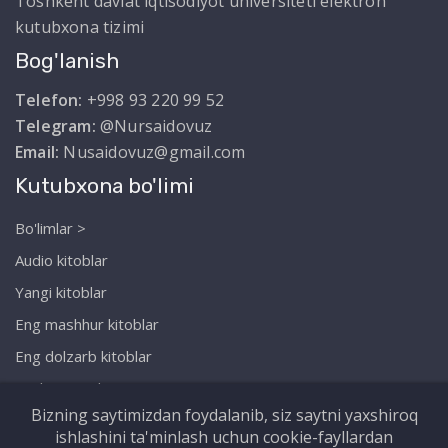
Toshkent davlat iqtisodiyot universiteti elektron
kutubxona tizimi
Bog'lanish
Telefon:
+998 93 220 99 52
Telegram:
@Nursaidovuz
Email:
Nusaidovuz@gmail.com
Kutubxona bo'limi
Bo'limlar >
Audio kitoblar
Yangi kitoblar
Eng mashhur kitoblar
Eng dolzarb kitoblar
Biz haqimizda
Bizning saytimizdan foydalanib, siz saytni yaxshiroq
ishlashini ta'minlash uchun cookie-fayllardan