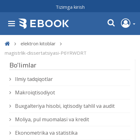
Tizimga kirish
elektron kitoblar
magistrlik-dissertatsiyasi-P6YRWDRT
Bo'limlar
Ilmiy tadqiqotlar
Makroiqtisodiyot
Buxgalteriya hisobi, iqtisodiy tahlil va audit
Moliya, pul muomalasi va kredit
Ekonometrika va statistika