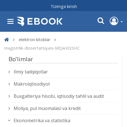
Tizimga kirish
elektron kitoblar
magistrlik-dissertatsiyasi-MQwVG5HC
Bo'limlar
Ilmiy tadqiqotlar
Makroiqtisodiyot
Buxgalteriya hisobi, iqtisodiy tahlil va audit
Moliya, pul muomalasi va kredit
Ekonometrika va statistika