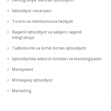
Demografiya. Mehnat iqtisodiyoti
Iqtisodiyot nazariyasi
Turizm va mehmonxona faoliyati
Raqamli iqtisodiyot va xalqaro raqamli
integratsiya
Tadbirkorlik va kichik biznes iqtisodiyoti
Iqtisodiyotda axborot tizimlari va texnologiyalari
Menejment
Mintaqaviy iqtisodiyot
Marketing