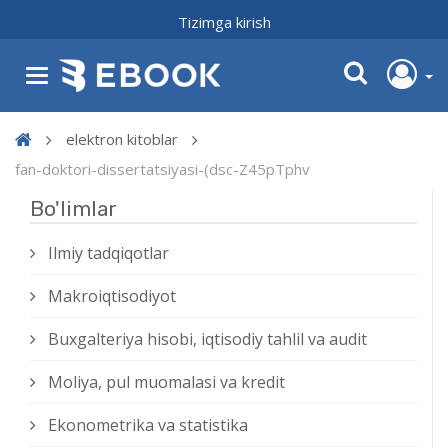
Tizimga kirish
elektron kitoblar
fan-doktori-dissertatsiyasi-(dsc-Z45pTphv
Bo'limlar
Ilmiy tadqiqotlar
Makroiqtisodiyot
Buxgalteriya hisobi, iqtisodiy tahlil va audit
Moliya, pul muomalasi va kredit
Ekonometrika va statistika