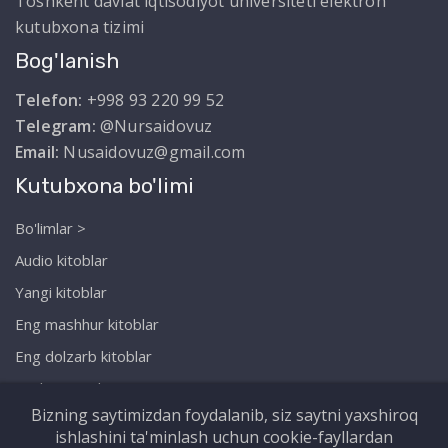
Toshkent davlat iqtisodiyot universiteti elektron
kutubxona tizimi
Bog'lanish
Telefon:
+998 93 220 99 52
Telegram:
@Nursaidovuz
Email:
Nusaidovuz@gmail.com
Kutubxona bo'limi
Bo'limlar >
Audio kitoblar
Yangi kitoblar
Eng mashhur kitoblar
Eng dolzarb kitoblar
Biz haqimizda
Bizning saytimizdan foydalanib, siz saytni yaxshiroq
ishlashini ta'minlash uchun cookie-fayllardan