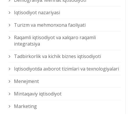
Demografiya. Mehnat iqtisodiyoti
Iqtisodiyot nazariyasi
Turizm va mehmonxona faoliyati
Raqamli iqtisodiyot va xalqaro raqamli
integratsiya
Tadbirkorlik va kichik biznes iqtisodiyoti
Iqtisodiyotda axborot tizimlari va texnologiyalari
Menejment
Mintaqaviy iqtisodiyot
Marketing