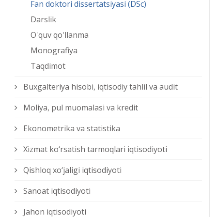
Fan doktori dissertatsiyasi (DSc)
Darslik
O'quv qo'llanma
Monografiya
Taqdimot
Buxgalteriya hisobi, iqtisodiy tahlil va audit
Moliya, pul muomalasi va kredit
Ekonometrika va statistika
Xizmat kо‘rsatish tarmoqlari iqtisodiyoti
Qishloq xо‘jaligi iqtisodiyoti
Sanoat iqtisodiyoti
Jahon iqtisodiyoti