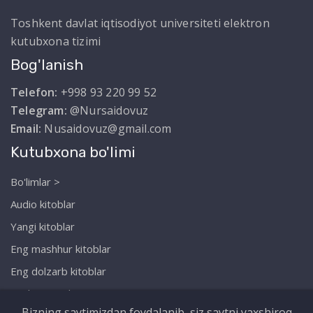
Toshkent davlat iqtisodiyot universiteti elektron
kutubxona tizimi
Bog'lanish
Telefon:
+998 93 220 99 52
Telegram:
@Nursaidovuz
Email:
Nusaidovuz@gmail.com
Kutubxona bo'limi
Bo'limlar >
Audio kitoblar
Yangi kitoblar
Eng mashhur kitoblar
Eng dolzarb kitoblar
Biz haqimizda
Bizning saytimizdan foydalanib, siz saytni yaxshiroq