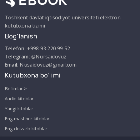
Toshkent davlat iqtisodiyot universiteti elektron
kutubxona tizimi
Bog'lanish
Telefon:
+998 93 220 99 52
Telegram:
@Nursaidovuz
Email:
Nusaidovuz@gmail.com
Kutubxona bo'limi
Bo'limlar >
Audio kitoblar
Yangi kitoblar
Eng mashhur kitoblar
Eng dolzarb kitoblar
Biz haqimizda