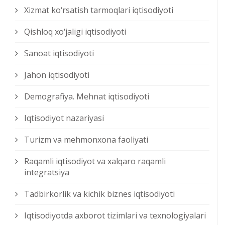
Xizmat kо‘rsatish tarmoqlari iqtisodiyoti
Qishloq xо‘jaligi iqtisodiyoti
Sanoat iqtisodiyoti
Jahon iqtisodiyoti
Demografiya. Mehnat iqtisodiyoti
Iqtisodiyot nazariyasi
Turizm va mehmonxona faoliyati
Raqamli iqtisodiyot va xalqaro raqamli
integratsiya
Tadbirkorlik va kichik biznes iqtisodiyoti
Iqtisodiyotda axborot tizimlari va texnologiyalari