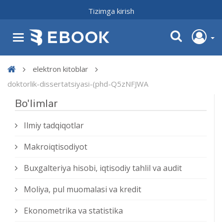
Tizimga kirish
elektron kitoblar
doktorlik-dissertatsiyasi-(phd-Q5zNFJWA
Bo'limlar
Ilmiy tadqiqotlar
Makroiqtisodiyot
Buxgalteriya hisobi, iqtisodiy tahlil va audit
Moliya, pul muomalasi va kredit
Ekonometrika va statistika