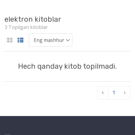
elektron kitoblar
3 Topilgan kitoblar
Hech qanday kitob topilmadi.
‹
1
›