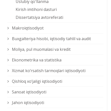
Uslubiy qo'llanma
Kirish imtihoni dasturi
Dissertatsiya avtoreferati
Makroiqtisodiyot
Buxgalteriya hisobi, iqtisodiy tahlil va audit
Moliya, pul muomalasi va kredit
Ekonometrika va statistika
Xizmat kо‘rsatish tarmoqlari iqtisodiyoti
Qishloq xо‘jaligi iqtisodiyoti
Sanoat iqtisodiyoti
Jahon iqtisodiyoti