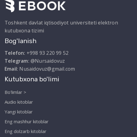
Toshkent davlat iqtisodiyot universiteti elektron
kutubxona tizimi
Bog'lanish
Telefon:
+998 93 220 99 52
Telegram:
@Nursaidovuz
Email:
Nusaidovuz@gmail.com
Kutubxona bo'limi
Bo'limlar >
Audio kitoblar
Yangi kitoblar
Eng mashhur kitoblar
Eng dolzarb kitoblar