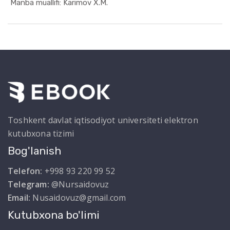
In Sanoat ...
Manba muallifi: Karimov X.M.
Toshkent davlat iqtisodiyot universiteti elektron
kutubxona tizimi
Bog'lanish
Telefon:
+998 93 220 99 52
Telegram:
@Nursaidovuz
Email:
Nusaidovuz@gmail.com
Kutubxona bo'limi