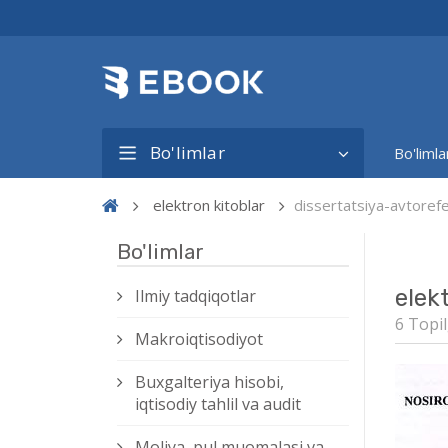
Bo'limlar
Bo'limla
elektron kitoblar
dissertatsiya-avtore
Bo'limlar
elek
Ilmiy tadqiqotlar
6 Topil
Makroiqtisodiyot
Buxgalteriya hisobi,
iqtisodiy tahlil va audit
Moliya, pul muomalasi va