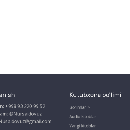
anish
Kutubxona bo'limi
n:
+998 93 220 99 52
Bo'limlar >
ram:
@Nursaidovuz
Audio kitoblar
Nusaidovuz@gmail.com
Yangi kitoblar