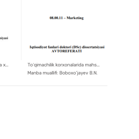
 x...
Toʻqimachilik korxonalarida mahs...
eti...
In Marketi...
Manba muallifi: Boboxo'jayev B.N.