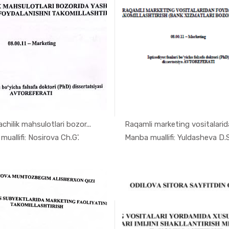
chilik mahsulotlari bozor...
Raqamli marketing vositalarida
In Marketi...
In Mark
uallifi: Nosirova Ch.G'.
Manba muallifi: Yuldasheva D.