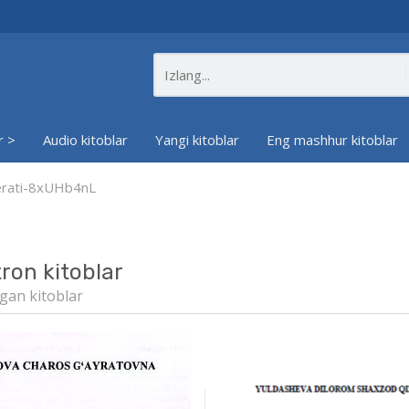
r >
Audio kitoblar
Yangi kitoblar
Eng mashhur kitoblar
ferati-8xUHb4nL
tron kitoblar
gan kitoblar