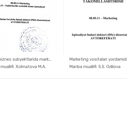
biznes subyektlarida mark...
Marketing vositalari yordamida
In Marketi...
In Mark
muallifi: Xolmatova M.A.
Manba muallifi: S.S. Odilova