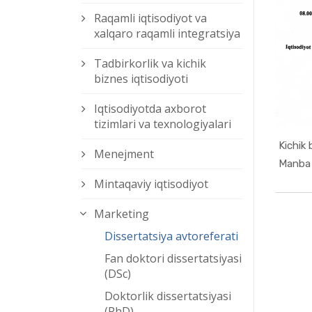
Raqamli iqtisodiyot va
xalqaro raqamli integratsiya
Tadbirkorlik va kichik
biznes iqtisodiyoti
Iqtisodiyotda axborot
tizimlari va texnologiyalari
Kichik 
Menejment
Manba 
Mintaqaviy iqtisodiyot
Marketing
Dissertatsiya avtoreferati
Fan doktori dissertatsiyasi
(DSc)
Doktorlik dissertatsiyasi
(PhD)