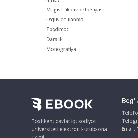
Magistrlik dissertatsiyasi
O'quv qo'llanma
Taqdimot
Darslik
Monografiya
Bog'l
Telefo
Teleg
Toshkent davlat iqtisodiyot
Email:
universiteti elektron kutubxona
tizimi