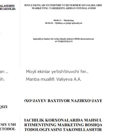
n ...
Moyli ekinlar yetishtiruvchi fer...
eti...
In Marketi...
Sh.
Manba muallifi: Valiyeva A.A.