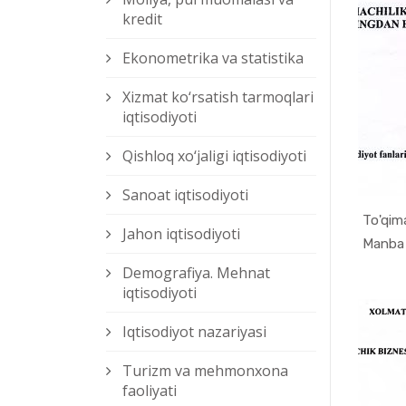
kredit
Ekonometrika va statistika
Xizmat kо‘rsatish tarmoqlari
iqtisodiyoti
Qishloq xо‘jaligi iqtisodiyoti
Sanoat iqtisodiyoti
To'qima
Jahon iqtisodiyoti
Manba m
Demografiya. Mehnat
iqtisodiyoti
Iqtisodiyot nazariyasi
Turizm va mehmonxona
faoliyati