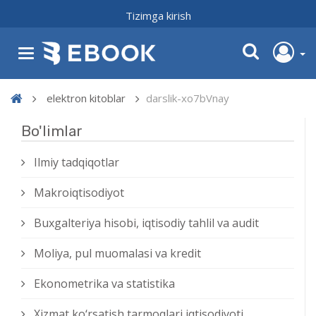
Tizimga kirish
elektron kitoblar
darslik-xo7bVnay
Bo'limlar
Ilmiy tadqiqotlar
Makroiqtisodiyot
Buxgalteriya hisobi, iqtisodiy tahlil va audit
Moliya, pul muomalasi va kredit
Ekonometrika va statistika
Xizmat kо‘rsatish tarmoqlari iqtisodiyoti