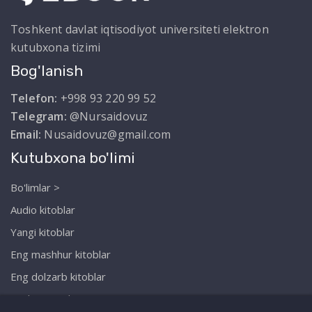
Toshkent davlat iqtisodiyot universiteti elektron
kutubxona tizimi
Bog'lanish
Telefon:
+998 93 220 99 52
Telegram:
@Nursaidovuz
Email:
Nusaidovuz@gmail.com
Kutubxona bo'limi
Bo'limlar >
Audio kitoblar
Yangi kitoblar
Eng mashhur kitoblar
Eng dolzarb kitoblar
Biz haqimizda