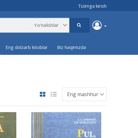
Tizimga kirish
Eng dolzarb kitoblar
Biz haqimizda