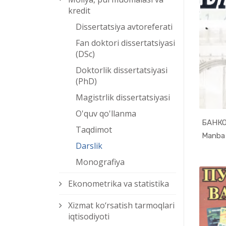
kredit
Dissertatsiya avtoreferati
Fan doktori dissertatsiyasi
(DSc)
Doktorlik dissertatsiyasi
(PhD)
Magistrlik dissertatsiyasi
O'quv qo'llanma
БАНКО
Taqdimot
Darslik
Monografiya
Ekonometrika va statistika
Xizmat kо‘rsatish tarmoqlari
iqtisodiyoti