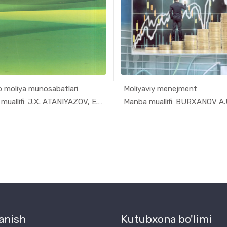
o moliya munosabatlari
Мoliyaviy menejment
In Moliya,...
In Moli
Manba muallifi: J.X. ATANIYAZOV, E.D. ALl...
anish
Kutubxona bo'limi