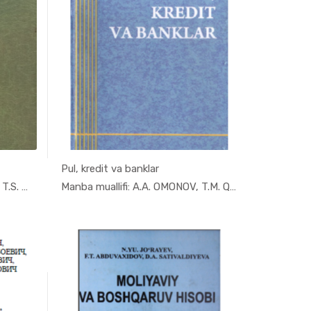
Pul, kredit va banklar
ya,...
In Moliya,...
Manba muallifi: A.Y. VAHOBOV, T.S. MALIKOV
Manba muallifi: A.A. OMONOV, T.M. QORALIYEV