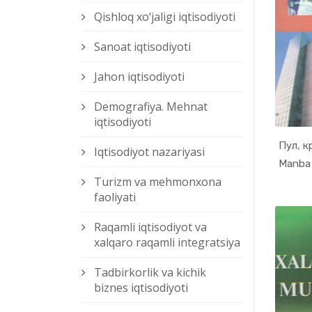
Qishloq xо‘jaligi iqtisodiyoti
Sanoat iqtisodiyoti
Jahon iqtisodiyoti
Demografiya. Mehnat
iqtisodiyoti
Пул, к
Iqtisodiyot nazariyasi
Manba 
Turizm va mehmonxona
faoliyati
Raqamli iqtisodiyot va
xalqaro raqamli integratsiya
Tadbirkorlik va kichik
biznes iqtisodiyoti