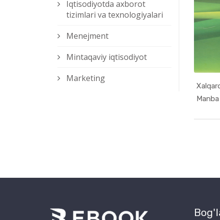
Iqtisodiyotda axborot
tizimlari va texnologiyalari
Menejment
Mintaqaviy iqtisodiyot
Marketing
Xalqar
Bog'l