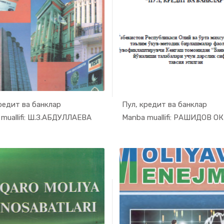
редит ва банклар
Пул, кредит ва банклар
In Moliya,...
In Moli
muallifi: Ш.З.АБДУЛЛАЕВА