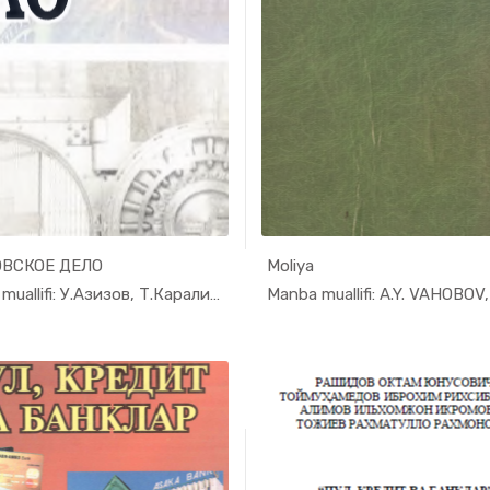
ВСКОЕ ДЕЛО
Moliya
In Moliya,...
In Moli
Manba muallifi: У.Азизов, Т.Каралиев, Т.Б...