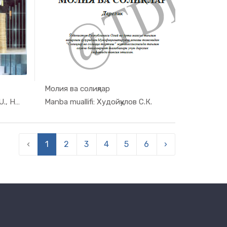
Молия ва солиқлар
ya,...
In Moliya,...
Manba muallifi: BURXANOV A.U., HAMDAMOV O.N.
Manba muallifi: Худойқулов С.К.
‹
1
2
3
4
5
6
›