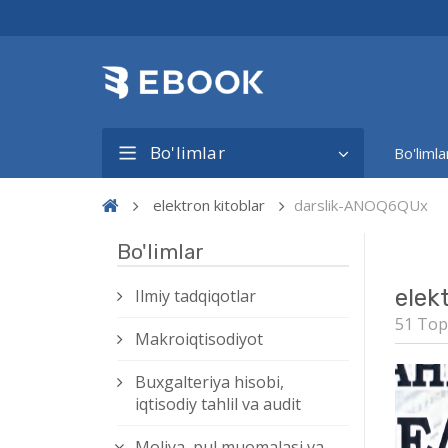
Bo'limlar
Bo'limla
elektron kitoblar
darslik-ANOQ6QUx
Bo'limlar
elek
Ilmiy tadqiqotlar
51 Top
Makroiqtisodiyot
Buxgalteriya hisobi,
iqtisodiy tahlil va audit
Moliya, pul muomalasi va