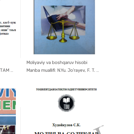
Moliyaviy va boshqaruv hisobi
ya,...
In Moliya,...
Manba muallifi: РАШИДОВ ОКТАМ ЮНУСОВИЧ, Т...
Manba muallifi: N.Yu. Jo'rayev, F. T. Abd...