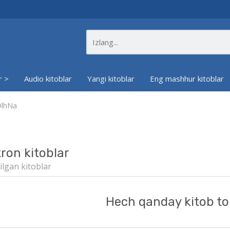
r >
Audio kitoblar
Yangi kitoblar
Eng mashhur kitoblar
DlhNa
tron kitoblar
ilgan kitoblar
Hech qanday kitob to