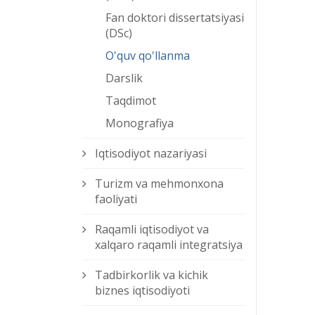
Fan doktori dissertatsiyasi
(DSc)
O'quv qo'llanma
Darslik
Taqdimot
Monografiya
Iqtisodiyot nazariyasi
Turizm va mehmonxona
faoliyati
Raqamli iqtisodiyot va
xalqaro raqamli integratsiya
Tadbirkorlik va kichik
biznes iqtisodiyoti