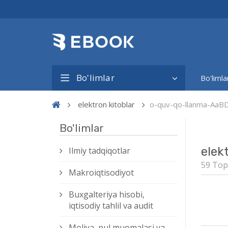
Bo'limlar
Bo'limla
elektron kitoblar
o-quv-qo-llanma-AaB
Bo'limlar
elek
Ilmiy tadqiqotlar
59 Top
Makroiqtisodiyot
Buxgalteriya hisobi,
iqtisodiy tahlil va audit
Moliya, pul muomalasi va