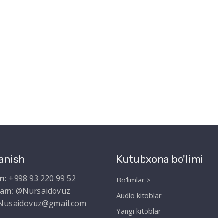
anish
Kutubxona bo'limi
n:
+998 93 220 99 52
Bo'limlar >
ram:
@Nursaidovuz
Audio kitoblar
Nusaidovuz@gmail.com
Yangi kitoblar