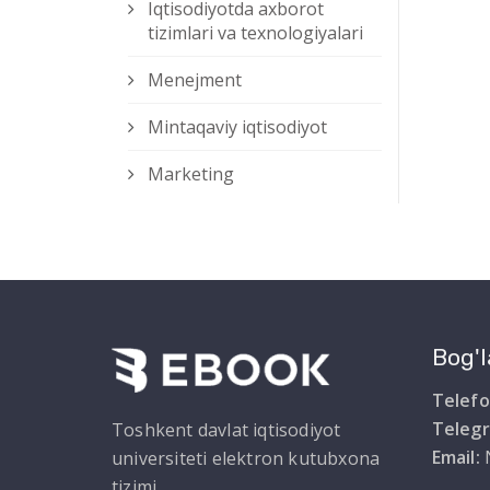
Iqtisodiyotda axborot
tizimlari va texnologiyalari
Menejment
Mintaqaviy iqtisodiyot
Marketing
Bog'l
Telefo
Teleg
Toshkent davlat iqtisodiyot
Email:
universiteti elektron kutubxona
tizimi