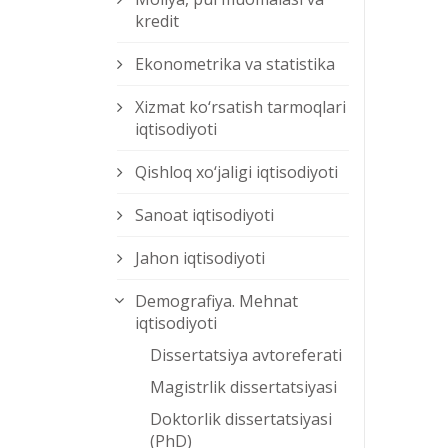
kredit
Ekonometrika va statistika
Xizmat kо‘rsatish tarmoqlari
iqtisodiyoti
Qishloq xо‘jaligi iqtisodiyoti
Sanoat iqtisodiyoti
Jahon iqtisodiyoti
Demografiya. Mehnat
iqtisodiyoti
Dissertatsiya avtoreferati
Magistrlik dissertatsiyasi
Doktorlik dissertatsiyasi
(PhD)