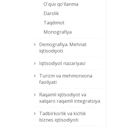
O'quv qo'llanma
Darslik
Taqdimot
Monografiya
Demografiya. Mehnat
iqtisodiyoti
Iqtisodiyot nazariyasi
Turizm va mehmonxona
faoliyati
Raqamli iqtisodiyot va
xalqaro raqamli integratsiya
Tadbirkorlik va kichik
biznes iqtisodiyoti