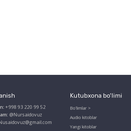
anish
Kutubxona bo'limi
n:
+998 93 220 99 52
Bo'limlar >
ram:
@Nursaidovuz
Audio kitoblar
Nusaidovuz@gmail.com
Yangi kitoblar