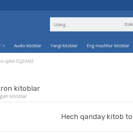
r >
Audio kitoblar
Yangi kitoblar
Eng mashhur kitoblar
asi-(phd-lZjjS9MZ
tron kitoblar
gan kitoblar
Hech qanday kitob to