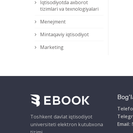
Iqtisodiyotda axborot
tizimlari va texnologiyalari
Menejment
Mintaqaviy iqtisodiyot
Marketing
Bog'l
Telefo
Teleg
Toshkent davlat iqtisodiyot
Email:
universiteti elektron kutubxona
tizimi