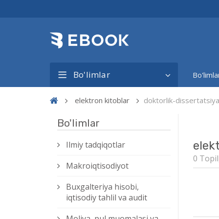
Bo'limlar
Bo'limla
elektron kitoblar
doktorlik-dissertatsiy
Bo'limlar
elek
Ilmiy tadqiqotlar
0 Topil
Makroiqtisodiyot
Buxgalteriya hisobi,
iqtisodiy tahlil va audit
Moliya, pul muomalasi va