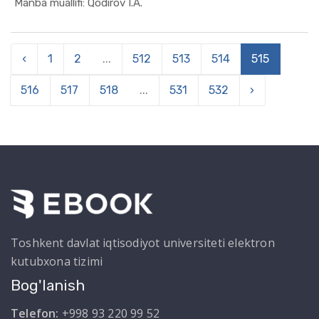
In Moliya,...
Manba muallifi: Qodirov I.A.
‹
1
2
...
512
513
514
515
516
517
518
...
531
532
›
Toshkent davlat iqtisodiyot universiteti elektron
kutubxona tizimi
Bog'lanish
Telefon:
+998 93 220 99 52