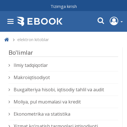
Tizimga kirish
elektron kitoblar
Bo'limlar
Ilmiy tadqiqotlar
Makroiqtisodiyot
Buxgalteriya hisobi, iqtisodiy tahlil va audit
Moliya, pul muomalasi va kredit
Ekonometrika va statistika
Xizmat kо‘rsatish tarmoqlari iqtisodiyoti