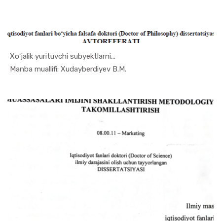
Xoʻjalik yurituvchi subyektlarni...
In Buxgalt...
Manba muallifi: Xudayberdiyev B.M.