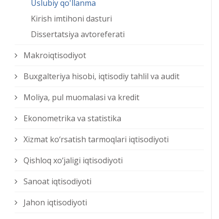
Uslubiy qo'llanma
Kirish imtihoni dasturi
Dissertatsiya avtoreferati
Makroiqtisodiyot
Buxgalteriya hisobi, iqtisodiy tahlil va audit
Moliya, pul muomalasi va kredit
Ekonometrika va statistika
Xizmat kо‘rsatish tarmoqlari iqtisodiyoti
Qishloq xо‘jaligi iqtisodiyoti
Sanoat iqtisodiyoti
Jahon iqtisodiyoti