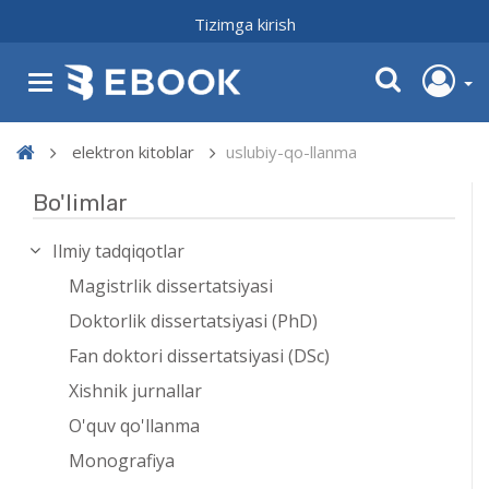
Tizimga kirish
elektron kitoblar
uslubiy-qo-llanma
Bo'limlar
Ilmiy tadqiqotlar
Magistrlik dissertatsiyasi
Doktorlik dissertatsiyasi (PhD)
Fan doktori dissertatsiyasi (DSc)
Xishnik jurnallar
O'quv qo'llanma
Monografiya