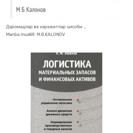
Даромадлар ва харажатлар ҳисоби ...
In Uslubiy...
Manba muallifi: M.B.KALONOV