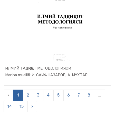
ИЛМИЙ ТАДҚИҚОТ МЕТОДОЛОГИЯСИ
In Ilmiy t...
Manba muallifi: И. САИФНАЗАРОВ, А. МУХТАР...
‹
1
2
3
4
5
6
7
8
...
14
15
›