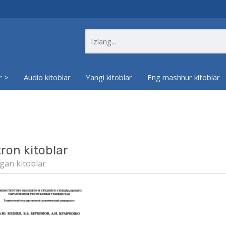
r >
Audio kitoblar
Yangi kitoblar
Eng mashhur kitoblar
tron kitoblar
gan kitoblar