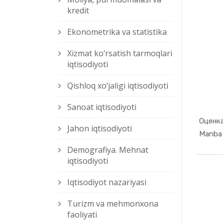
kredit
Ekonometrika va statistika
Xizmat kо‘rsatish tarmoqlari
iqtisodiyoti
Qishloq xо‘jaligi iqtisodiyoti
Sanoat iqtisodiyoti
Оценк
Jahon iqtisodiyoti
Manba 
Demografiya. Mehnat
iqtisodiyoti
Iqtisodiyot nazariyasi
Turizm va mehmonxona
faoliyati