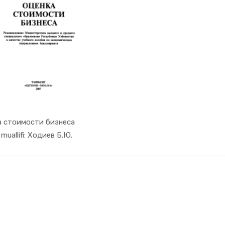
а стоимости бизнеса
In Demogra...
muallifi: Ходиев Б.Ю.