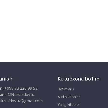
anish
Kutubxona bo'limi
n:
+998 93 220 99 52
Bo'limlar >
ram:
@Nursaidovuz
Audio kitoblar
Nusaidovuz@gmail.com
Yangi kitoblar