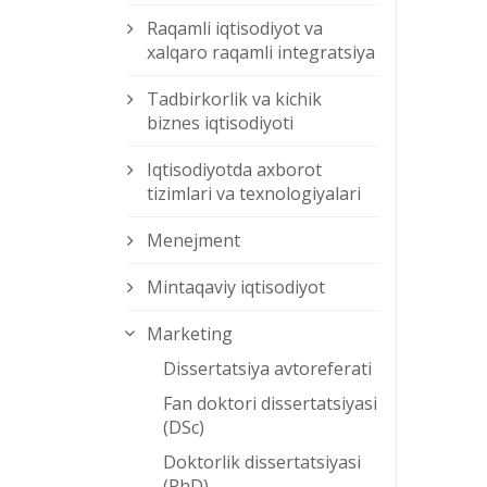
Raqamli iqtisodiyot va
xalqaro raqamli integratsiya
Tadbirkorlik va kichik
biznes iqtisodiyoti
Iqtisodiyotda axborot
tizimlari va texnologiyalari
Menejment
Mintaqaviy iqtisodiyot
Marketing
Dissertatsiya avtoreferati
Fan doktori dissertatsiyasi
(DSc)
Doktorlik dissertatsiyasi
(PhD)