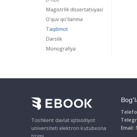
Magistrlik dissertatsiyasi
O'quv qo'llanma
Taqdimot
Darslik
Monografiya
Bog'l
Telefo
Teleg
Toshkent davlat iqtisodiyot
Email:
universiteti elektron kutubxona
tizimi