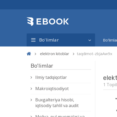
Bo'limlar
Bo'limla
elektron kitoblar
taqdimot-zbJaAw9x
Bo'limlar
elek
Ilmiy tadqiqotlar
1 Topil
Makroiqtisodiyot
Buxgalteriya hisobi,
iqtisodiy tahlil va audit
Moliya, pul muomalasi va