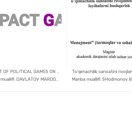
IMPACT OF POLITICAL GAMES ON THE...
To'qimachilik sanoatini rivojlan.
In Taqdimo...
In Xizm
Manba muallifi: DAVLATOV MARDON BAHROM O'...
Manba muallifi: SHodmonov B.