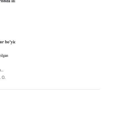
..
at ...
 O.