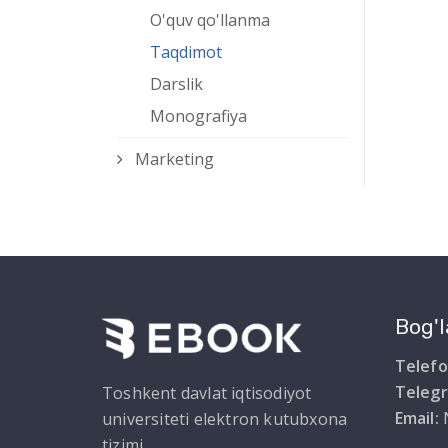
O'quv qo'llanma
Taqdimot
Darslik
Monografiya
Marketing
Bog'l
Telefo
Teleg
Toshkent davlat iqtisodiyot
Email:
universiteti elektron kutubxona
tizimi