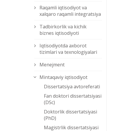
Raqamli iqtisodiyot va
xalqaro raqamli integratsiya
Tadbirkorlik va kichik
biznes iqtisodiyoti
Iqtisodiyotda axborot
tizimlari va texnologiyalari
Menejment
Mintaqaviy iqtisodiyot
Dissertatsiya avtoreferati
Fan doktori dissertatsiyasi
(DSc)
Doktorlik dissertatsiyasi
(PhD)
Magistrlik dissertatsiyasi