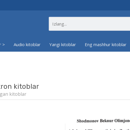
r >
Audio kitoblar
Yangi kitoblar
Eng mashhur kitoblar
tron kitoblar
gan kitoblar