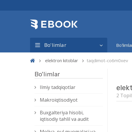
Bo'limlar
Bo'limla
elektron kitoblar
taqdimot-co6m0xev
Bo'limlar
elek
Ilmiy tadqiqotlar
2 Topil
Makroiqtisodiyot
Buxgalteriya hisobi,
iqtisodiy tahlil va audit
Moliya, pul muomalasi va