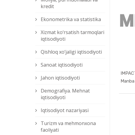
kredit
Ekonometrika va statistika
Xizmat kо‘rsatish tarmoqlari
iqtisodiyoti
Qishloq xо‘jaligi iqtisodiyoti
Sanoat iqtisodiyoti
Jahon iqtisodiyoti
Demografiya. Mehnat
iqtisodiyoti
Iqtisodiyot nazariyasi
Turizm va mehmonxona
faoliyati