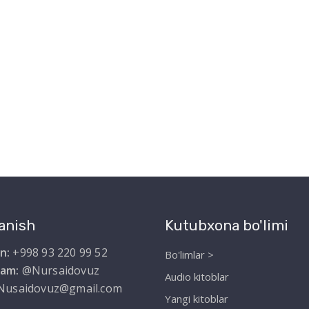
anish
Kutubxona bo'limi
n:
+998 93 220 99 52
Bo'limlar >
ram:
@Nursaidovuz
Audio kitoblar
Nusaidovuz@gmail.com
Yangi kitoblar