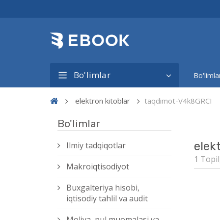
Bo'limlar
Bo'limla
elektron kitoblar
taqdimot-V4k8GRCI
Bo'limlar
elek
Ilmiy tadqiqotlar
1 Topil
Makroiqtisodiyot
Buxgalteriya hisobi,
iqtisodiy tahlil va audit
Moliya, pul muomalasi va