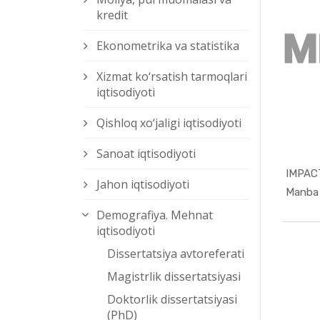
kredit
Ekonometrika va statistika
Xizmat kо‘rsatish tarmoqlari
iqtisodiyoti
Qishloq xо‘jaligi iqtisodiyoti
Sanoat iqtisodiyoti
Jahon iqtisodiyoti
Demografiya. Mehnat
iqtisodiyoti
Dissertatsiya avtoreferati
Magistrlik dissertatsiyasi
Doktorlik dissertatsiyasi
(PhD)