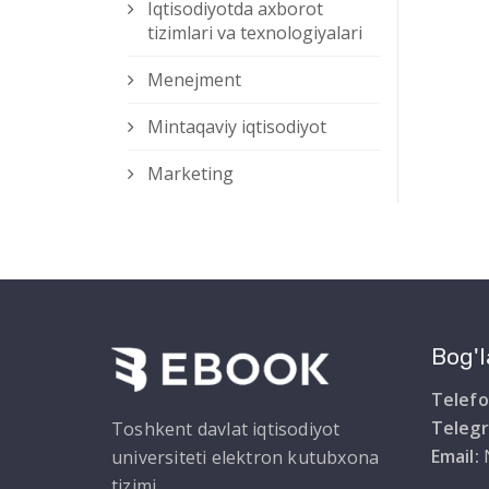
Iqtisodiyotda axborot
tizimlari va texnologiyalari
Menejment
Mintaqaviy iqtisodiyot
Marketing
Bog'l
Telefo
Teleg
Toshkent davlat iqtisodiyot
Email:
universiteti elektron kutubxona
tizimi