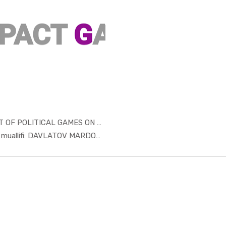
IMPACT OF POLITICAL GAMES ON THE...
In Taqdimo...
Manba muallifi: DAVLATOV MARDON BAHROM O'...