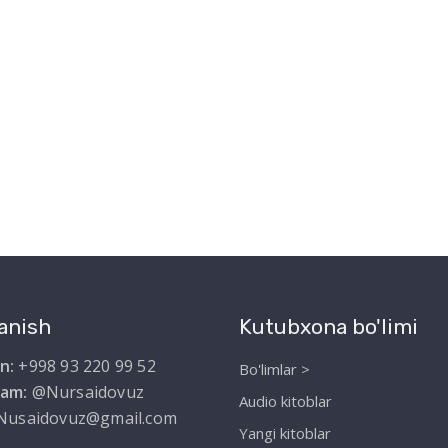
anish
Kutubxona bo'limi
n:
+998 93 220 99 52
Bo'limlar >
ram:
@Nursaidovuz
Audio kitoblar
Nusaidovuz@gmail.com
Yangi kitoblar