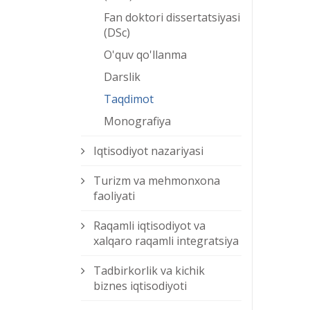
Fan doktori dissertatsiyasi
(DSc)
O'quv qo'llanma
Darslik
Taqdimot
Monografiya
Iqtisodiyot nazariyasi
Turizm va mehmonxona
faoliyati
Raqamli iqtisodiyot va
xalqaro raqamli integratsiya
Tadbirkorlik va kichik
biznes iqtisodiyoti