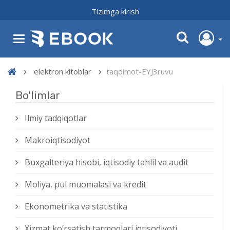
Tizimga kirish
elektron kitoblar
taqdimot-EYJ3ruvu
Bo'limlar
Ilmiy tadqiqotlar
Makroiqtisodiyot
Buxgalteriya hisobi, iqtisodiy tahlil va audit
Moliya, pul muomalasi va kredit
Ekonometrika va statistika
Xizmat kо‘rsatish tarmoqlari iqtisodiyoti