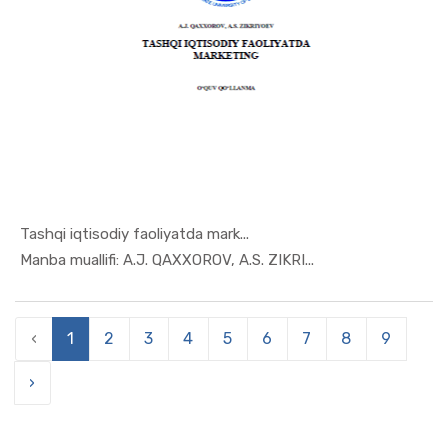
Tashqi iqtisodiy faoliyatda mark...
In Marketi...
Manba muallifi: A.J. QAXXOROV, A.S. ZIKRI...
‹
1
2
3
4
5
6
7
8
9
›