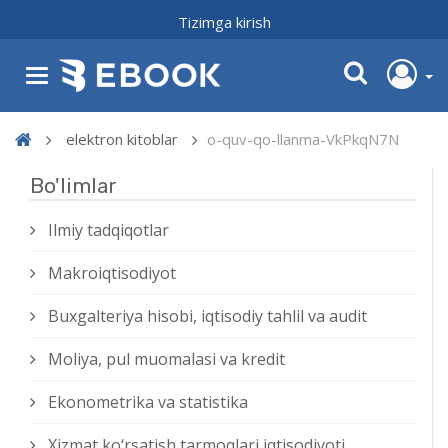
Tizimga kirish
elektron kitoblar
o-quv-qo-llanma-VkPkqN7N
Bo'limlar
Ilmiy tadqiqotlar
Makroiqtisodiyot
Buxgalteriya hisobi, iqtisodiy tahlil va audit
Moliya, pul muomalasi va kredit
Ekonometrika va statistika
Xizmat kо‘rsatish tarmoqlari iqtisodiyoti