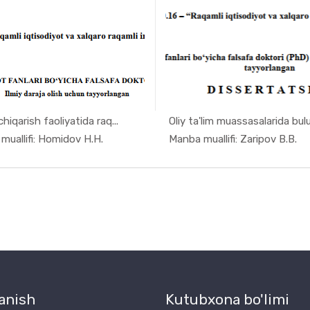
chiqarish faoliyatida raq...
Oliy ta'lim muassasalarida bulut
In Monogra...
In Mon
muallifi: Homidov H.H.
Manba muallifi: Zaripov B.B.
anish
Kutubxona bo'limi