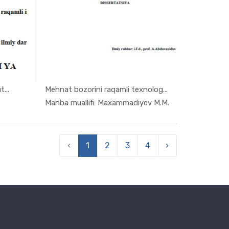
...
Mehnat bozorini raqamli texnolog...
ogra...
In Monogra...
Manba muallifi: Maxammadiyev M.M.
‹
1
2
3
4
›