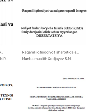
..
Raqamli iqtisodiyot sharoitida e...
mli...
In Monogra...
N.R.
Manba muallifi: Xodjayev S.M.