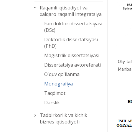
Raqamli iqtisodiyot va
xalqaro raqamli integratsiya
Fan doktori dissertatsiyasi
(DSc)
Doktorlik dissertatsiyasi
(PhD)
Magistrlik dissertatsiyasi
Oliy ta
Dissertatsiya avtoreferati
Manba m
O'quv qo'llanma
Monografiya
Taqdimot
Darslik
Tadbirkorlik va kichik
biznes iqtisodiyoti