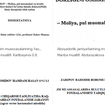
'lim muassasalarining fao...
Aksiyadorlik jamiyatlarining inv.
In Monogra...
In Raqa
uallifi: Karlibayeva G.X.
Manba muallifi: Abdurazakova 