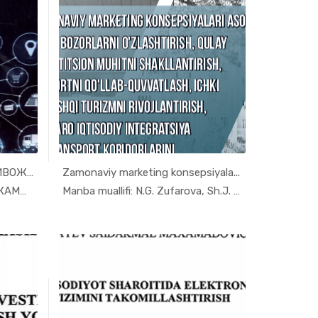
РАҚАМЛИ ИҚТИСОДИЁТНИ РИВОЖЛАНТИР...
Zamonaviy marketing konsepsiyala...
mli...
In Raqamli...
Manba muallifi: ТУХТАБАЕВ ЖАМШИД ШАРАФЕТД...
Manba muallifi: N.G. Zufarova, Sh.J. Erga...