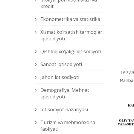
kredit
Ekonometrika va statistika
Xizmat kо‘rsatish tarmoqlari
iqtisodiyoti
Qishloq xо‘jaligi iqtisodiyoti
Sanoat iqtisodiyoti
Jahon iqtisodiyoti
Demografiya. Mehnat
iqtisodiyoti
Iqtisodiyot nazariyasi
Turizm va mehmonxona
faoliyati