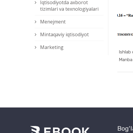
Iqtisodiyotda axborot
tizimlari va texnologiyalari
Menejment
Mintaqaviy iqtisodiyot
Marketing
Ishlab 
Manba 
Bog'l