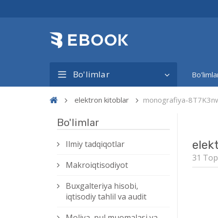
Bo'limlar
Bo'limla
elektron kitoblar
monografiya-8T7K3n
Bo'limlar
elek
Ilmiy tadqiqotlar
31 Top
Makroiqtisodiyot
Buxgalteriya hisobi,
iqtisodiy tahlil va audit
Moliya, pul muomalasi va