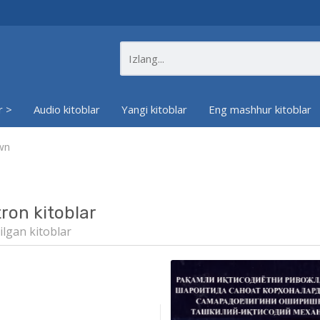
r >
Audio kitoblar
Yangi kitoblar
Eng mashhur kitoblar
wn
tron kitoblar
ilgan kitoblar