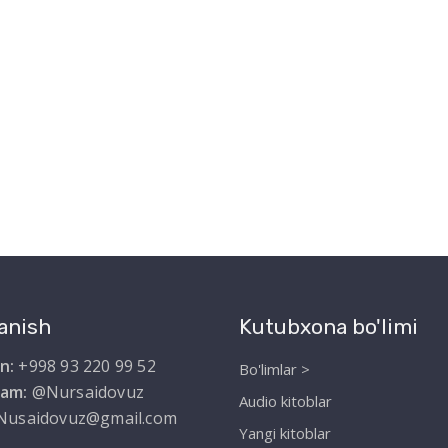
anish
Kutubxona bo'limi
n:
+998 93 220 99 52
Bo'limlar >
ram:
@Nursaidovuz
Audio kitoblar
Nusaidovuz@gmail.com
Yangi kitoblar