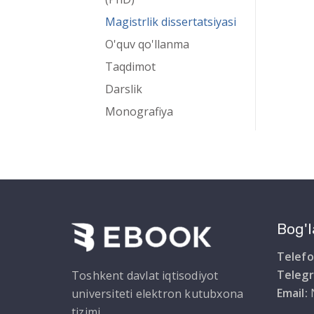
Magistrlik dissertatsiyasi
O'quv qo'llanma
Taqdimot
Darslik
Monografiya
Bog'l
Telefo
Teleg
Toshkent davlat iqtisodiyot
Email:
universiteti elektron kutubxona
tizimi