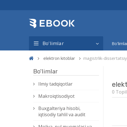
Bo'limlar
Bo'limla
elektron kitoblar
magistrlik-dissertat
Bo'limlar
elek
Ilmiy tadqiqotlar
0 Topil
Makroiqtisodiyot
Buxgalteriya hisobi,
iqtisodiy tahlil va audit
Moliya, pul muomalasi va