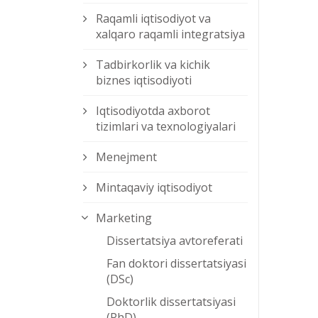
Raqamli iqtisodiyot va
xalqaro raqamli integratsiya
Tadbirkorlik va kichik
biznes iqtisodiyoti
Iqtisodiyotda axborot
tizimlari va texnologiyalari
Menejment
Mintaqaviy iqtisodiyot
Marketing
Dissertatsiya avtoreferati
Fan doktori dissertatsiyasi
(DSc)
Doktorlik dissertatsiyasi
(PhD)