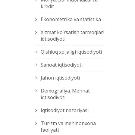
kredit
Ekonometrika va statistika
Xizmat kо‘rsatish tarmoqlari
iqtisodiyoti
Qishloq xо‘jaligi iqtisodiyoti
Sanoat iqtisodiyoti
Jahon iqtisodiyoti
Demografiya. Mehnat
iqtisodiyoti
Iqtisodiyot nazariyasi
Turizm va mehmonxona
faoliyati