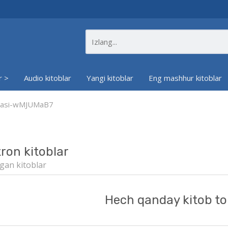
r >
Audio kitoblar
Yangi kitoblar
Eng mashhur kitoblar
siyasi-wMJUMaB7
tron kitoblar
gan kitoblar
Hech qanday kitob to