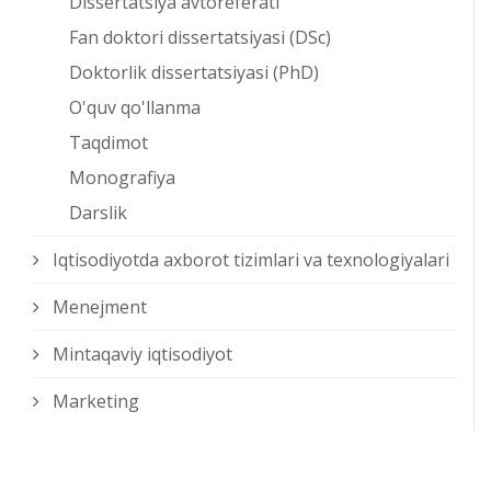
Dissertatsiya avtoreferati
Fan doktori dissertatsiyasi (DSc)
Doktorlik dissertatsiyasi (PhD)
O'quv qo'llanma
Taqdimot
Monografiya
Darslik
Iqtisodiyotda axborot tizimlari va texnologiyalari
Menejment
Mintaqaviy iqtisodiyot
Marketing