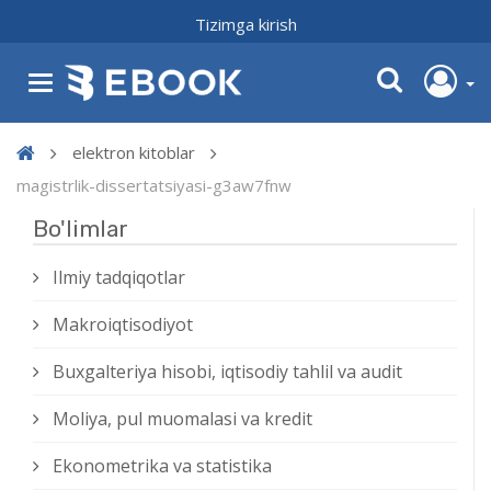
Tizimga kirish
elektron kitoblar
magistrlik-dissertatsiyasi-g3aw7fnw
Bo'limlar
Ilmiy tadqiqotlar
Makroiqtisodiyot
Buxgalteriya hisobi, iqtisodiy tahlil va audit
Moliya, pul muomalasi va kredit
Ekonometrika va statistika