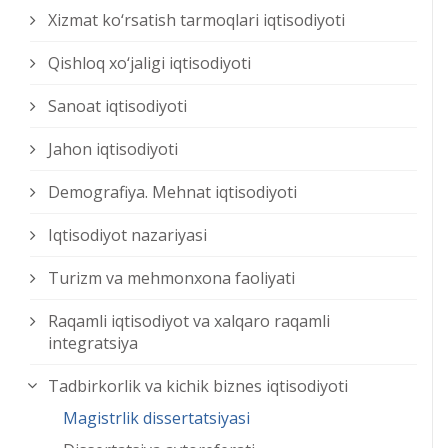
Xizmat kо‘rsatish tarmoqlari iqtisodiyoti
Qishloq xо‘jaligi iqtisodiyoti
Sanoat iqtisodiyoti
Jahon iqtisodiyoti
Demografiya. Mehnat iqtisodiyoti
Iqtisodiyot nazariyasi
Turizm va mehmonxona faoliyati
Raqamli iqtisodiyot va xalqaro raqamli
integratsiya
Tadbirkorlik va kichik biznes iqtisodiyoti
Magistrlik dissertatsiyasi