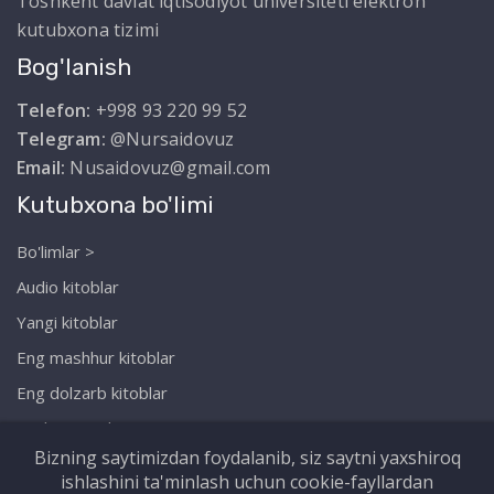
Toshkent davlat iqtisodiyot universiteti elektron
kutubxona tizimi
Bog'lanish
Telefon:
+998 93 220 99 52
Telegram:
@Nursaidovuz
Email:
Nusaidovuz@gmail.com
Kutubxona bo'limi
Bo'limlar >
Audio kitoblar
Yangi kitoblar
Eng mashhur kitoblar
Eng dolzarb kitoblar
Biz haqimizda
Bizning saytimizdan foydalanib, siz saytni yaxshiroq
ishlashini ta'minlash uchun cookie-fayllardan