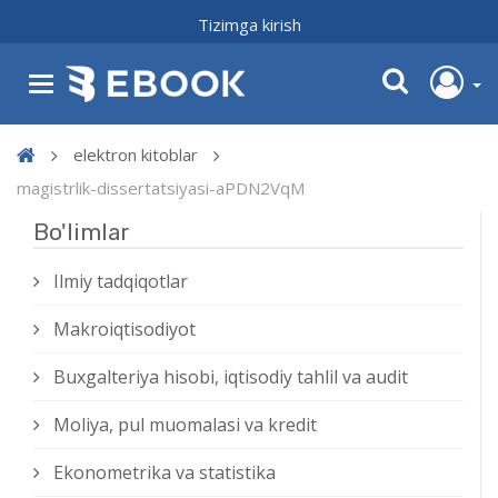
Tizimga kirish
elektron kitoblar
magistrlik-dissertatsiyasi-aPDN2VqM
Bo'limlar
Ilmiy tadqiqotlar
Makroiqtisodiyot
Buxgalteriya hisobi, iqtisodiy tahlil va audit
Moliya, pul muomalasi va kredit
Ekonometrika va statistika