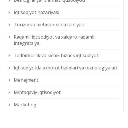
Demografiya. Mehnat iqtisodiyoti
Iqtisodiyot nazariyasi
Turizm va mehmonxona faoliyati
Raqamli iqtisodiyot va xalqaro raqamli
integratsiya
Tadbirkorlik va kichik biznes iqtisodiyoti
Iqtisodiyotda axborot tizimlari va texnologiyalari
Menejment
Mintaqaviy iqtisodiyot
Marketing