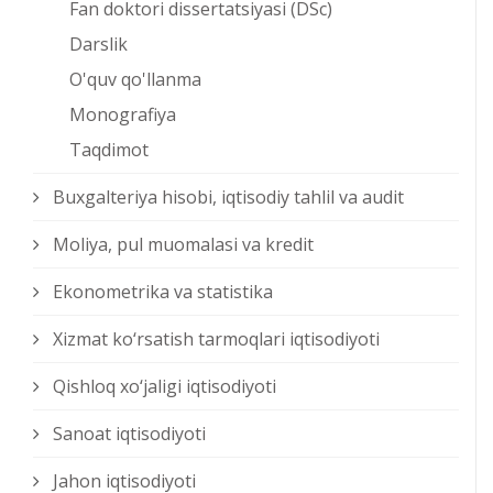
Fan doktori dissertatsiyasi (DSc)
Darslik
O'quv qo'llanma
Monografiya
Taqdimot
Buxgalteriya hisobi, iqtisodiy tahlil va audit
Moliya, pul muomalasi va kredit
Ekonometrika va statistika
Xizmat kо‘rsatish tarmoqlari iqtisodiyoti
Qishloq xо‘jaligi iqtisodiyoti
Sanoat iqtisodiyoti
Jahon iqtisodiyoti