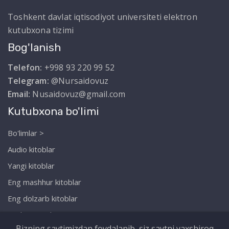
Toshkent davlat iqtisodiyot universiteti elektron
kutubxona tizimi
Bog'lanish
Telefon:
+998 93 220 99 52
Telegram:
@Nursaidovuz
Email:
Nusaidovuz@gmail.com
Kutubxona bo'limi
Bo'limlar >
Audio kitoblar
Yangi kitoblar
Eng mashhur kitoblar
Eng dolzarb kitoblar
Biz haqimizda
Bizning saytimizdan foydalanib, siz saytni yaxshiroq