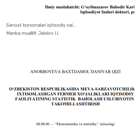
Sanoat korxonalari iqtisodiy sal...
In Ekonome...
Manba muallifi: Jalolov I.I.