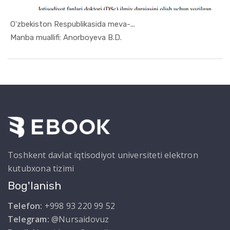
Oʻzbekiston Respublikasida meva-...
In Ekonome...
Manba muallifi: Anorboyeva B.D.
Toshkent davlat iqtisodiyot universiteti elektron
kutubxona tizimi
Bog'lanish
Telefon:
+998 93 220 99 52
Telegram:
@Nursaidovuz