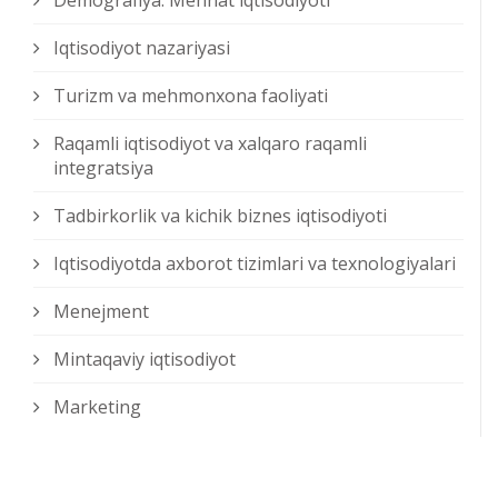
Demografiya. Mehnat iqtisodiyoti
Iqtisodiyot nazariyasi
Turizm va mehmonxona faoliyati
Raqamli iqtisodiyot va xalqaro raqamli
integratsiya
Tadbirkorlik va kichik biznes iqtisodiyoti
Iqtisodiyotda axborot tizimlari va texnologiyalari
Menejment
Mintaqaviy iqtisodiyot
Marketing