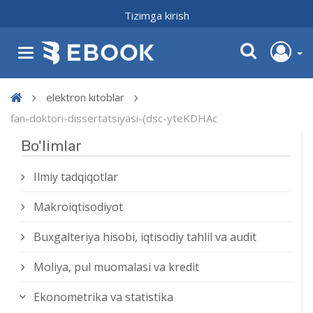
Tizimga kirish
elektron kitoblar
fan-doktori-dissertatsiyasi-(dsc-yteKDHAc
Bo'limlar
Ilmiy tadqiqotlar
Makroiqtisodiyot
Buxgalteriya hisobi, iqtisodiy tahlil va audit
Moliya, pul muomalasi va kredit
Ekonometrika va statistika