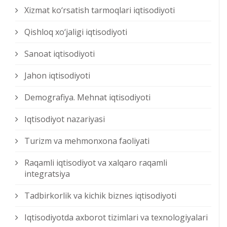
Xizmat kо‘rsatish tarmoqlari iqtisodiyoti
Qishloq xо‘jaligi iqtisodiyoti
Sanoat iqtisodiyoti
Jahon iqtisodiyoti
Demografiya. Mehnat iqtisodiyoti
Iqtisodiyot nazariyasi
Turizm va mehmonxona faoliyati
Raqamli iqtisodiyot va xalqaro raqamli
integratsiya
Tadbirkorlik va kichik biznes iqtisodiyoti
Iqtisodiyotda axborot tizimlari va texnologiyalari