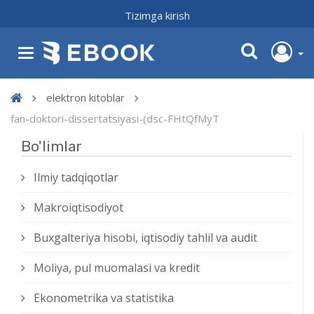
Tizimga kirish
elektron kitoblar
fan-doktori-dissertatsiyasi-(dsc-FHtQfMyT
Bo'limlar
Ilmiy tadqiqotlar
Makroiqtisodiyot
Buxgalteriya hisobi, iqtisodiy tahlil va audit
Moliya, pul muomalasi va kredit
Ekonometrika va statistika