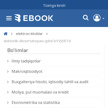
Tizimga kirish
elektron kitoblar
doktorlik-dissertatsiyasi-(phd-bYVJ5RTd
Bo'limlar
Ilmiy tadqiqotlar
Makroiqtisodiyot
Buxgalteriya hisobi, iqtisodiy tahlil va audit
Moliya, pul muomalasi va kredit
Ekonometrika va statistika