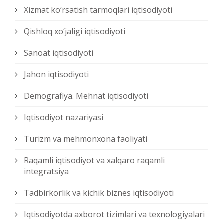
Xizmat kо‘rsatish tarmoqlari iqtisodiyoti
Qishloq xо‘jaligi iqtisodiyoti
Sanoat iqtisodiyoti
Jahon iqtisodiyoti
Demografiya. Mehnat iqtisodiyoti
Iqtisodiyot nazariyasi
Turizm va mehmonxona faoliyati
Raqamli iqtisodiyot va xalqaro raqamli
integratsiya
Tadbirkorlik va kichik biznes iqtisodiyoti
Iqtisodiyotda axborot tizimlari va texnologiyalari