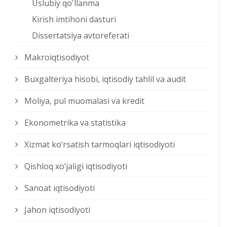
Uslubiy qo'llanma
Kirish imtihoni dasturi
Dissertatsiya avtoreferati
Makroiqtisodiyot
Buxgalteriya hisobi, iqtisodiy tahlil va audit
Moliya, pul muomalasi va kredit
Ekonometrika va statistika
Xizmat kо‘rsatish tarmoqlari iqtisodiyoti
Qishloq xо‘jaligi iqtisodiyoti
Sanoat iqtisodiyoti
Jahon iqtisodiyoti