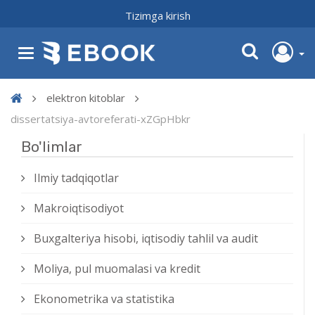
Tizimga kirish
elektron kitoblar
dissertatsiya-avtoreferati-xZGpHbkr
Bo'limlar
Ilmiy tadqiqotlar
Makroiqtisodiyot
Buxgalteriya hisobi, iqtisodiy tahlil va audit
Moliya, pul muomalasi va kredit
Ekonometrika va statistika