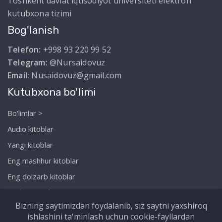
Toshkent davlat iqtisodiyot universiteti elektron
kutubxona tizimi
Bog'lanish
Telefon:
+998 93 220 99 52
Telegram:
@Nursaidovuz
Email:
Nusaidovuz@gmail.com
Kutubxona bo'limi
Bo'limlar >
Audio kitoblar
Yangi kitoblar
Eng mashhur kitoblar
Eng dolzarb kitoblar
Biz haqimizda
Bizning saytimizdan foydalanib, siz saytni yaxshiroq
ishlashini ta'minlash uchun cookie-fayllardan