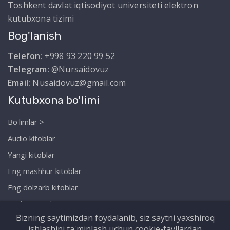
Toshkent davlat iqtisodiyot universiteti elektron
kutubxona tizimi
Bog'lanish
Telefon:
+998 93 220 99 52
Telegram:
@Nursaidovuz
Email:
Nusaidovuz@gmail.com
Kutubxona bo'limi
Bo'limlar >
Audio kitoblar
Yangi kitoblar
Eng mashhur kitoblar
Eng dolzarb kitoblar
Biz haqimizda
Bizning saytimizdan foydalanib, siz saytni yaxshiroq
ishlashini ta'minlash uchun cookie-fayllardan