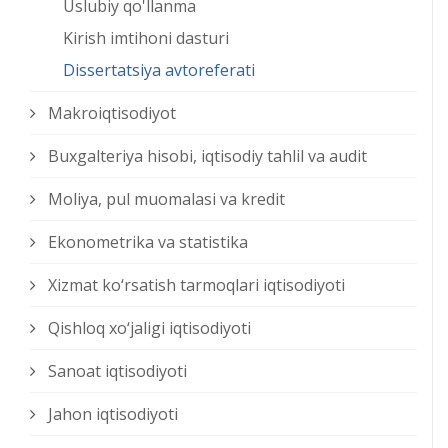
Uslubiy qo'llanma
Kirish imtihoni dasturi
Dissertatsiya avtoreferati
Makroiqtisodiyot
Buxgalteriya hisobi, iqtisodiy tahlil va audit
Moliya, pul muomalasi va kredit
Ekonometrika va statistika
Xizmat kо‘rsatish tarmoqlari iqtisodiyoti
Qishloq xо‘jaligi iqtisodiyoti
Sanoat iqtisodiyoti
Jahon iqtisodiyoti