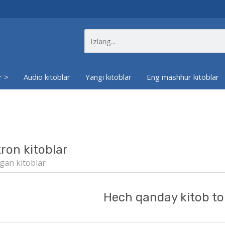
r >
Audio kitoblar
Yangi kitoblar
Eng mashhur kitoblar
tron kitoblar
gan kitoblar
Hech qanday kitob to