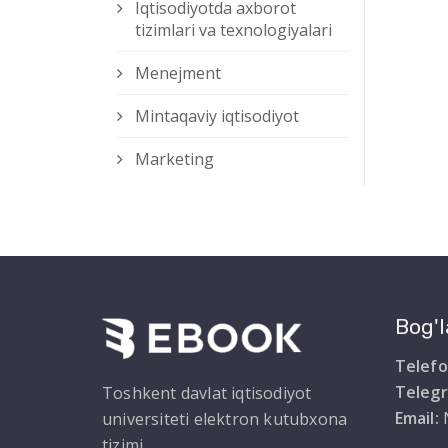
Iqtisodiyotda axborot
tizimlari va texnologiyalari
Menejment
Mintaqaviy iqtisodiyot
Marketing
Bog'l
Telefo
Teleg
Toshkent davlat iqtisodiyot
Email:
universiteti elektron kutubxona
tizimi