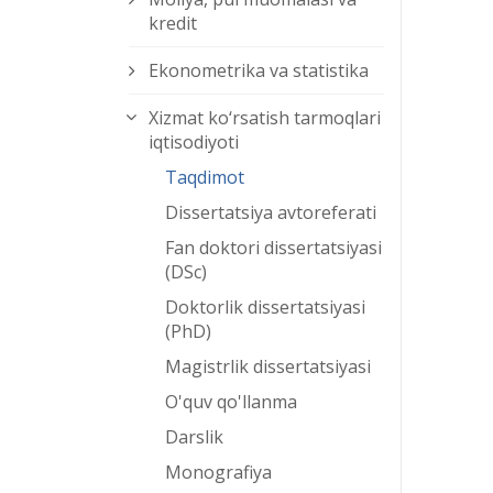
kredit
Ekonometrika va statistika
Xizmat kо‘rsatish tarmoqlari
iqtisodiyoti
Taqdimot
Dissertatsiya avtoreferati
Fan doktori dissertatsiyasi
(DSc)
Doktorlik dissertatsiyasi
(PhD)
Magistrlik dissertatsiyasi
O'quv qo'llanma
Darslik
Monografiya