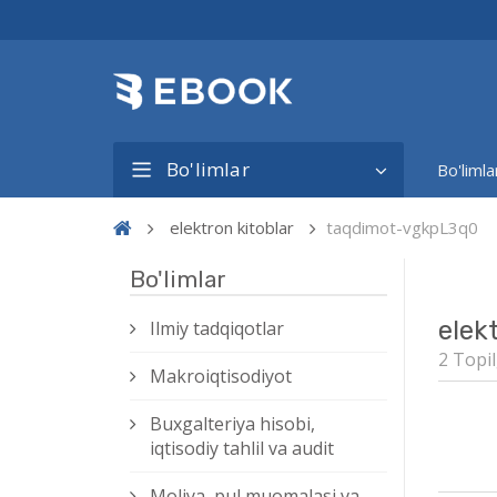
Bo'limlar
Bo'limla
elektron kitoblar
taqdimot-vgkpL3q0
Bo'limlar
elek
Ilmiy tadqiqotlar
2 Topil
Makroiqtisodiyot
Buxgalteriya hisobi,
iqtisodiy tahlil va audit
Moliya, pul muomalasi va