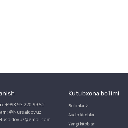
anish
Kutubxona bo'limi
n:
+998 93 220 99 52
Bo'limlar >
ram:
@Nursaidovuz
Audio kitoblar
Nusaidovuz@gmail.com
Yangi kitoblar