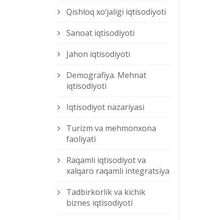
Qishloq xо‘jaligi iqtisodiyoti
Sanoat iqtisodiyoti
Jahon iqtisodiyoti
Demografiya. Mehnat
iqtisodiyoti
Iqtisodiyot nazariyasi
Turizm va mehmonxona
faoliyati
Raqamli iqtisodiyot va
xalqaro raqamli integratsiya
Tadbirkorlik va kichik
biznes iqtisodiyoti