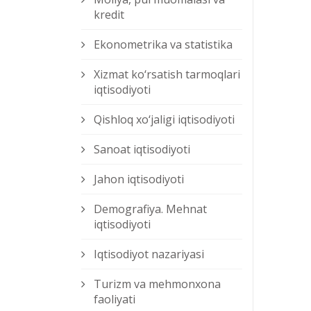
kredit
Ekonometrika va statistika
Xizmat kо‘rsatish tarmoqlari
iqtisodiyoti
Qishloq xо‘jaligi iqtisodiyoti
Sanoat iqtisodiyoti
Jahon iqtisodiyoti
Demografiya. Mehnat
iqtisodiyoti
Iqtisodiyot nazariyasi
Turizm va mehmonxona
faoliyati