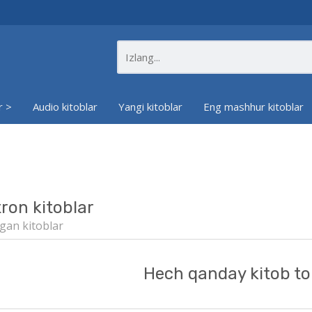
r >
Audio kitoblar
Yangi kitoblar
Eng mashhur kitoblar
tron kitoblar
gan kitoblar
Hech qanday kitob to