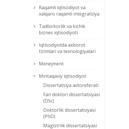
Raqamli iqtisodiyot va
xalqaro raqamli integratsiya
Tadbirkorlik va kichik
biznes iqtisodiyoti
Iqtisodiyotda axborot
tizimlari va texnologiyalari
Menejment
Mintaqaviy iqtisodiyot
Dissertatsiya avtoreferati
Fan doktori dissertatsiyasi
(DSc)
Doktorlik dissertatsiyasi
(PhD)
Magistrlik dissertatsiyasi