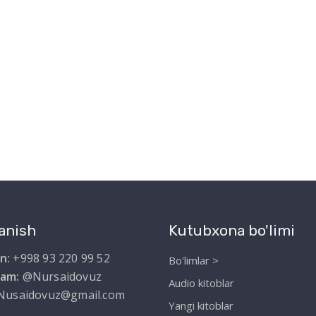
anish
Kutubxona bo'limi
n:
+998 93 220 99 52
Bo'limlar >
ram:
@Nursaidovuz
Audio kitoblar
Nusaidovuz@gmail.com
Yangi kitoblar