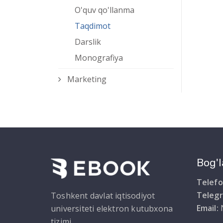
O'quv qo'llanma
Taqdimot
Darslik
Monografiya
Marketing
Bog'l
Telefo
Teleg
Toshkent davlat iqtisodiyot
Email:
universiteti elektron kutubxona
tizimi