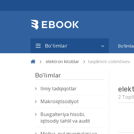
Bo'limlar
Bo'limla
elektron kitoblar
taqdimot-co6m0xev
Bo'limlar
elek
Ilmiy tadqiqotlar
2 Topil
Makroiqtisodiyot
Buxgalteriya hisobi,
iqtisodiy tahlil va audit
Moliya, pul muomalasi va