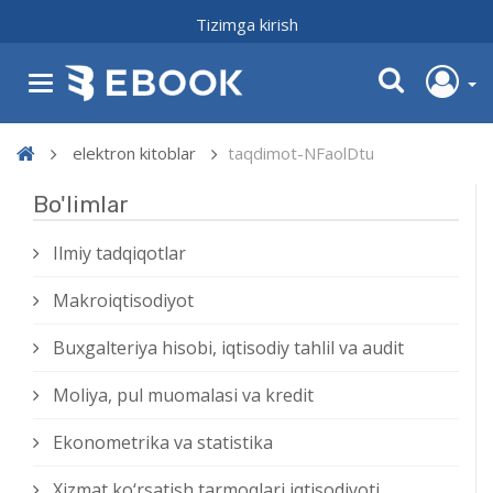
Tizimga kirish
elektron kitoblar
taqdimot-NFaolDtu
Bo'limlar
Ilmiy tadqiqotlar
Makroiqtisodiyot
Buxgalteriya hisobi, iqtisodiy tahlil va audit
Moliya, pul muomalasi va kredit
Ekonometrika va statistika
Xizmat kо‘rsatish tarmoqlari iqtisodiyoti