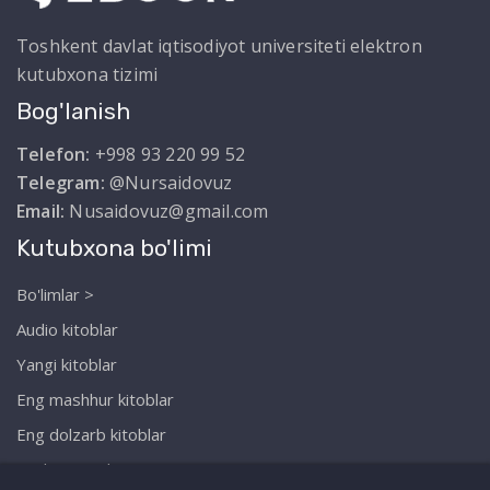
Toshkent davlat iqtisodiyot universiteti elektron
kutubxona tizimi
Bog'lanish
Telefon:
+998 93 220 99 52
Telegram:
@Nursaidovuz
Email:
Nusaidovuz@gmail.com
Kutubxona bo'limi
Bo'limlar >
Audio kitoblar
Yangi kitoblar
Eng mashhur kitoblar
Eng dolzarb kitoblar
Biz haqimizda