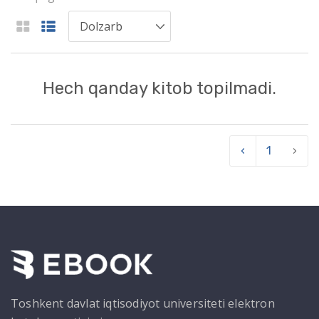
Hech qanday kitob topilmadi.
‹
1
›
Toshkent davlat iqtisodiyot universiteti elektron