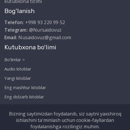
kutubxona tizimi
Bog'lanish
Telefon:
+998 93 220 99 52
Telegram:
@Nursaidovuz
Email:
Nusaidovuz@gmail.com
Kutubxona bo'limi
Bo'limlar >
Audio kitoblar
Yangi kitoblar
Eng mashhur kitoblar
Eng dolzarb kitoblar
Biz haqimizda
Bizning saytimizdan foydalanib, siz saytni yaxshiroq
ishlashini ta'minlash uchun cookie-fayllardan
foydalanishga rozilingiz muhim.