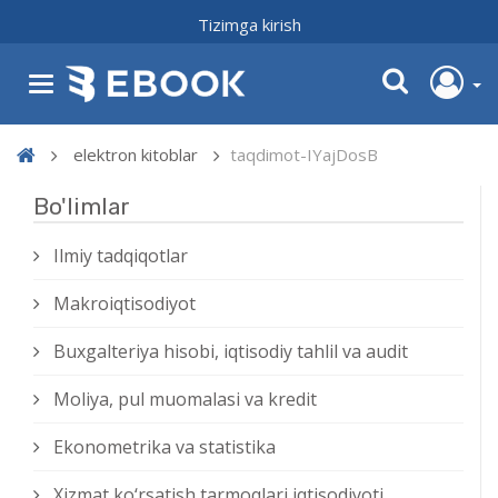
Tizimga kirish
elektron kitoblar
taqdimot-IYajDosB
Bo'limlar
Ilmiy tadqiqotlar
Makroiqtisodiyot
Buxgalteriya hisobi, iqtisodiy tahlil va audit
Moliya, pul muomalasi va kredit
Ekonometrika va statistika
Xizmat kо‘rsatish tarmoqlari iqtisodiyoti