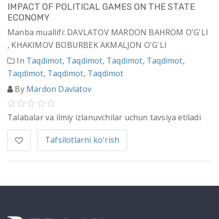
IMPACT OF POLITICAL GAMES ON THE STATE
ECONOMY
Manba muallifi: DAVLATOV MARDON BAHROM O'G'LI
, KHAKIMOV BOBURBEK AKMALJON O'G'LI
In
Taqdimot
,
Taqdimot
,
Taqdimot
,
Taqdimot
,
Taqdimot
,
Taqdimot
,
Taqdimot
By
Mardon Davlatov
Talabalar va ilmiy izlanuvchilar uchun tavsiya etiladi
Tafsilotlarni ko'rish