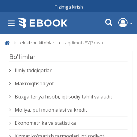
Tizimga kirish
elektron kitoblar
taqdimot-EYJ3ruvu
Bo'limlar
Ilmiy tadqiqotlar
Makroiqtisodiyot
Buxgalteriya hisobi, iqtisodiy tahlil va audit
Moliya, pul muomalasi va kredit
Ekonometrika va statistika
Xizmat kо‘rsatish tarmoqlari iqtisodiyoti