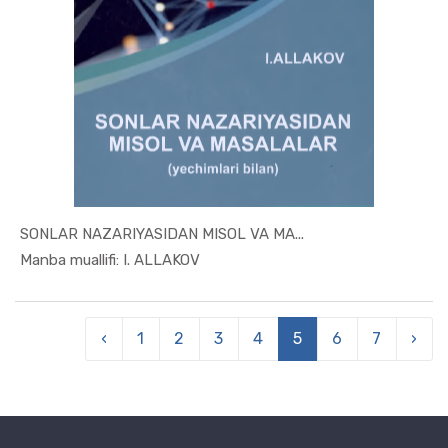
SONLAR NAZARIYASIDAN MISOL VA MA...
In Ekonome...
Manba muallifi: I. ALLAKOV
‹
1
2
3
4
5
6
7
›