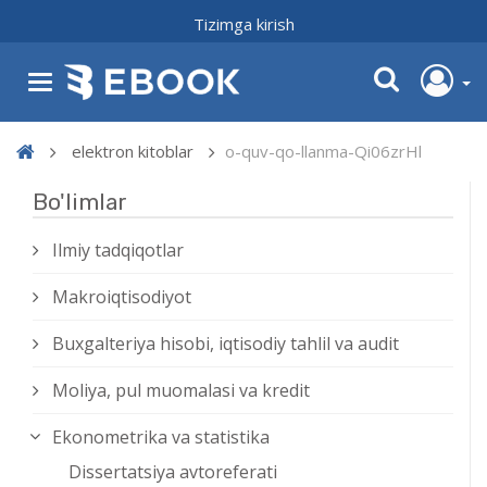
Tizimga kirish
elektron kitoblar
o-quv-qo-llanma-Qi06zrHl
Bo'limlar
Ilmiy tadqiqotlar
Makroiqtisodiyot
Buxgalteriya hisobi, iqtisodiy tahlil va audit
Moliya, pul muomalasi va kredit
Ekonometrika va statistika
Dissertatsiya avtoreferati