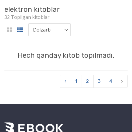
elektron kitoblar
32 Topilgan kitoblar
Hech qanday kitob topilmadi.
‹
1
2
3
4
›