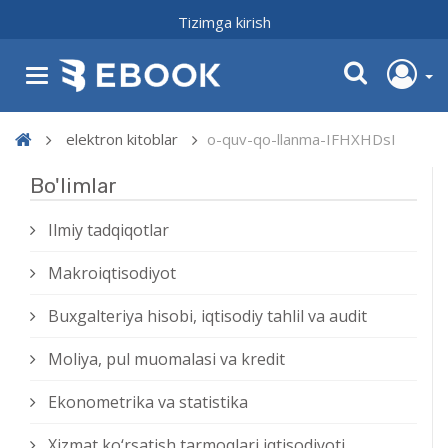
Tizimga kirish
elektron kitoblar
o-quv-qo-llanma-IFHXHDsI
Bo'limlar
Ilmiy tadqiqotlar
Makroiqtisodiyot
Buxgalteriya hisobi, iqtisodiy tahlil va audit
Moliya, pul muomalasi va kredit
Ekonometrika va statistika
Xizmat kо‘rsatish tarmoqlari iqtisodiyoti