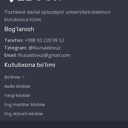
Toshkent davlat iqtisodiyot universiteti elektron
kutubxona tizimi
Bog'lanish
Telefon:
+998 93 220 99 52
Telegram:
@Nursaidovuz
Email:
Nusaidovuz@gmail.com
Kutubxona bo'limi
Bo'limlar >
Audio kitoblar
Yangi kitoblar
Eng mashhur kitoblar
Eng dolzarb kitoblar
Biz haqimizda