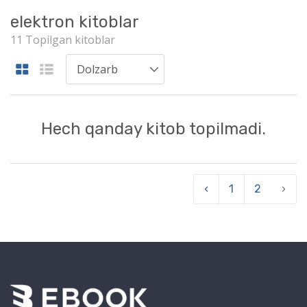
elektron kitoblar
11 Topilgan kitoblar
Hech qanday kitob topilmadi.
‹
1
2
›