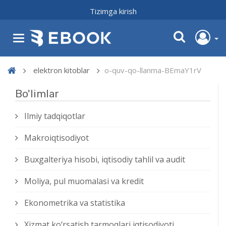
Tizimga kirish
elektron kitoblar
o-quv-qo-llanma-BEmaY1rV
Bo'limlar
Ilmiy tadqiqotlar
Makroiqtisodiyot
Buxgalteriya hisobi, iqtisodiy tahlil va audit
Moliya, pul muomalasi va kredit
Ekonometrika va statistika
Xizmat kо‘rsatish tarmoqlari iqtisodiyoti