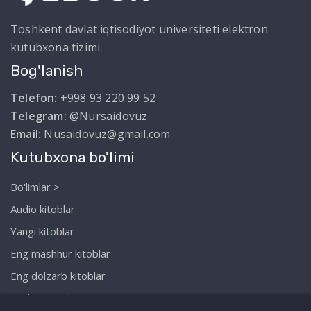
Toshkent davlat iqtisodiyot universiteti elektron
kutubxona tizimi
Bog'lanish
Telefon:
+998 93 220 99 52
Telegram:
@Nursaidovuz
Email:
Nusaidovuz@gmail.com
Kutubxona bo'limi
Bo'limlar >
Audio kitoblar
Yangi kitoblar
Eng mashhur kitoblar
Eng dolzarb kitoblar
Biz haqimizda