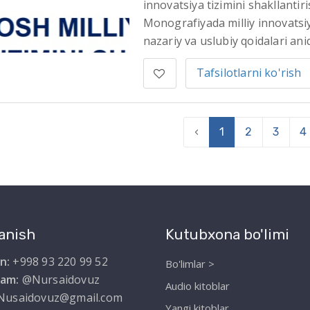
innovatsiya tizimini shakllanti
Monografiyada milliy innovatsiy
nazariy va uslubiy qoidalari aniq
Tafsilotlarni ko'rish
‹
1
2
3
4
anish
Kutubxona bo'limi
n:
+998 93 220 99 52
Bo'limlar >
ram:
@Nursaidovuz
Audio kitoblar
Nusaidovuz@gmail.com
Yangi kitoblar