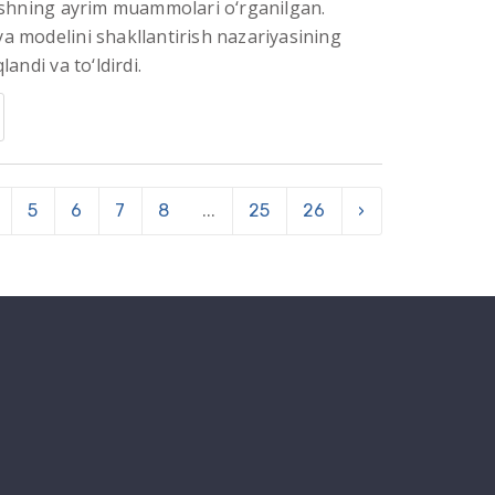
rishning ayrim muammolari o‘rganilgan.
a modelini shakllantirish nazariyasining
landi va to‘ldirdi.
5
6
7
8
...
25
26
›