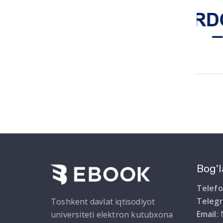
Bog'l
Telefo
Teleg
Toshkent davlat iqtisodiyot
Email:
universiteti elektron kutubxona