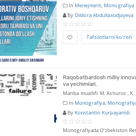
In
Menejment
,
Monografiya
By
Dildora Abdullaxodjayeva
Tafsilotlarni ko'rish
Raqobatbardosh milliy innova
va yechimlari.
Manba muallifi: M. Ashurov , K.
In
Monografiya
,
Monografiy
By
Konstantin Kurpayanidi
Monografiyada O‘zbekiston Res