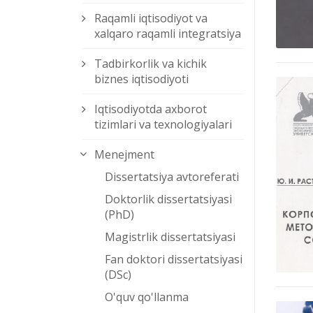
Raqamli iqtisodiyot va
xalqaro raqamli integratsiya
Tadbirkorlik va kichik
biznes iqtisodiyoti
Iqtisodiyotda axborot
tizimlari va texnologiyalari
Menejment
Dissertatsiya avtoreferati
Doktorlik dissertatsiyasi
(PhD)
Magistrlik dissertatsiyasi
Fan doktori dissertatsiyasi
(DSc)
O'quv qo'llanma