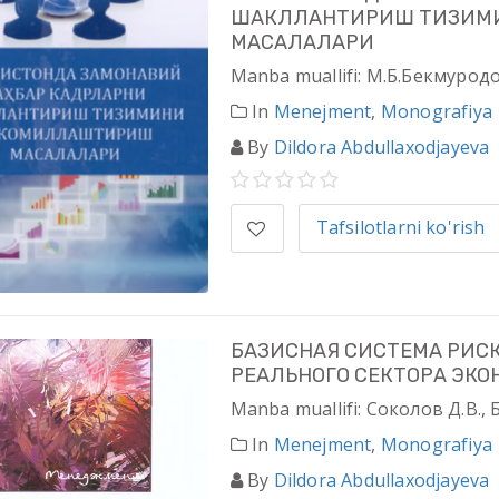
ШАКЛЛАНТИРИШ ТИЗИМ
МАСАЛАЛАРИ
Manba muallifi: М.Б.Бекмуродо
In
Menejment
,
Monografiya
By
Dildora Abdullaxodjayeva
Tafsilotlarni ko'rish
БАЗИСНАЯ СИСТЕМА РИС
РЕАЛЬНОГО СЕКТОРА ЭК
Manba muallifi: Соколов Д.В., 
In
Menejment
,
Monografiya
By
Dildora Abdullaxodjayeva