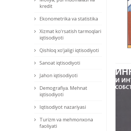
kredit
Ekonometrika va statistika
Xizmat kо‘rsatish tarmoqlari
iqtisodiyoti
Qishloq xо‘jaligi iqtisodiyoti
Sanoat iqtisodiyoti
Jahon iqtisodiyoti
Demografiya. Mehnat
iqtisodiyoti
Iqtisodiyot nazariyasi
Turizm va mehmonxona
faoliyati