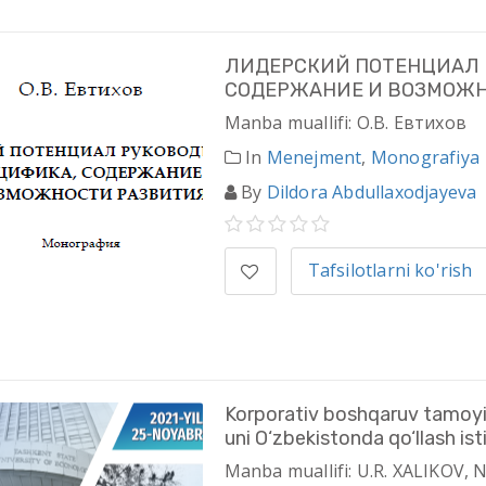
ЛИДЕРСКИЙ ПОТЕНЦИАЛ 
СОДЕРЖАНИЕ И ВОЗМОЖН
Manba muallifi: О.В. Евтихов
In
Menejment
,
Monografiya
By
Dildora Abdullaxodjayeva
Tafsilotlarni ko'rish
Korporativ boshqaruv tamoyillar
uni O‘zbekistonda qo‘llash isti
Manba muallifi: U.R. XALIKOV,