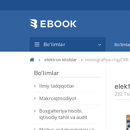
Bo'limlar
Bo'limla
elektron kitoblar
monografiya-rIqyCtlB
Bo'limlar
elek
Ilmiy tadqiqotlar
232 To
Makroiqtisodiyot
Buxgalteriya hisobi,
iqtisodiy tahlil va audit
Moliya, pul muomalasi va