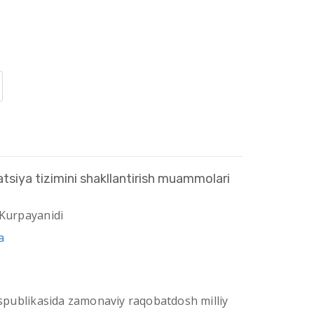
tsiya tizimini shakllantirish muammolari
 Kurpayanidi
a
publikasida zamonaviy raqobatdosh milliy