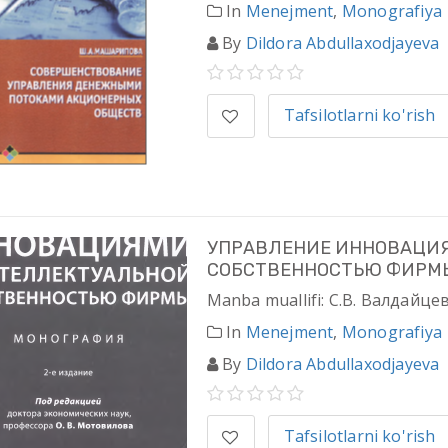
In
Menejment
,
Monografiya
By
Dildora Abdullaxodjayeva
Tafsilotlarni ko'rish
УПРАВЛЕНИЕ ИННОВАЦИ
СОБСТВЕННОСТЬЮ ФИРМ
Manba muallifi: С.В. Валдайце
In
Menejment
,
Monografiya
By
Dildora Abdullaxodjayeva
Tafsilotlarni ko'rish