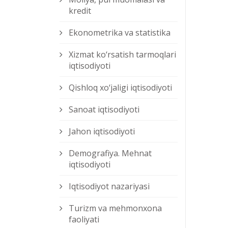
kredit
Ekonometrika va statistika
Xizmat kо‘rsatish tarmoqlari
iqtisodiyoti
Qishloq xо‘jaligi iqtisodiyoti
Sanoat iqtisodiyoti
Jahon iqtisodiyoti
Demografiya. Mehnat
iqtisodiyoti
Iqtisodiyot nazariyasi
Turizm va mehmonxona
faoliyati