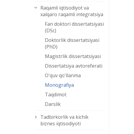
Raqamli iqtisodiyot va
xalqaro raqamli integratsiya
Fan doktori dissertatsiyasi
(DSc)
Doktorlik dissertatsiyasi
(PhD)
Magistrlik dissertatsiyasi
Dissertatsiya avtoreferati
O'quv qo'llanma
Monografiya
Taqdimot
Darslik
Tadbirkorlik va kichik
biznes iqtisodiyoti