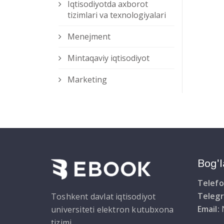
Iqtisodiyotda axborot
tizimlari va texnologiyalari
Menejment
Mintaqaviy iqtisodiyot
Marketing
Bog'l
Telefo
Teleg
Toshkent davlat iqtisodiyot
Email:
universiteti elektron kutubxona
tizimi