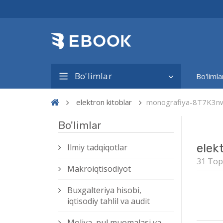
Bo'limlar
Bo'limla
elektron kitoblar
monografiya-8T7K3n
Bo'limlar
elek
Ilmiy tadqiqotlar
31 Top
Makroiqtisodiyot
Buxgalteriya hisobi,
iqtisodiy tahlil va audit
Moliya, pul muomalasi va