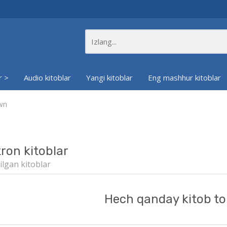
r >
Audio kitoblar
Yangi kitoblar
Eng mashhur kitoblar
wn
tron kitoblar
ilgan kitoblar
Hech qanday kitob to