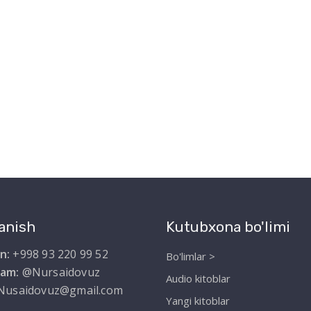
anish
Kutubxona bo'limi
n:
+998 93 220 99 52
Bo'limlar >
ram:
@Nursaidovuz
Audio kitoblar
Nusaidovuz@gmail.com
Yangi kitoblar