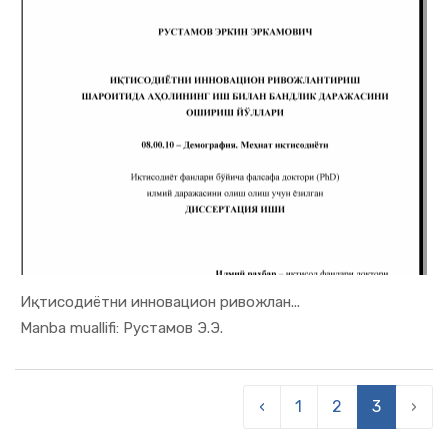
Иқтисодиётни инновацион ривожлан...
In Demogra...
Manba muallifi: Рустамов Э.Э.
‹
1
2
3
›