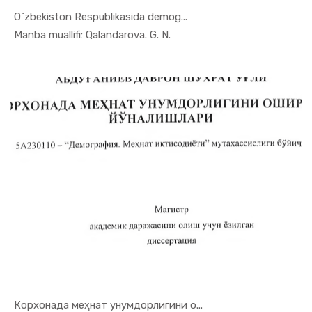
O`zbekiston Respublikasida demog...
In Demogra...
Manba muallifi: Qalandarova. G. N.
Корхонада меҳнат унумдорлигини о...