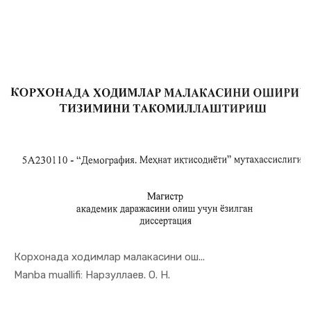
Корхонада ходимлар малакасини ош...
In Demogra...
Manba muallifi: Нарзуллаев. О. Н.