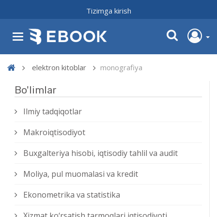
Tizimga kirish
elektron kitoblar
monografiya
Bo'limlar
Ilmiy tadqiqotlar
Makroiqtisodiyot
Buxgalteriya hisobi, iqtisodiy tahlil va audit
Moliya, pul muomalasi va kredit
Ekonometrika va statistika
Xizmat kо‘rsatish tarmoqlari iqtisodiyoti